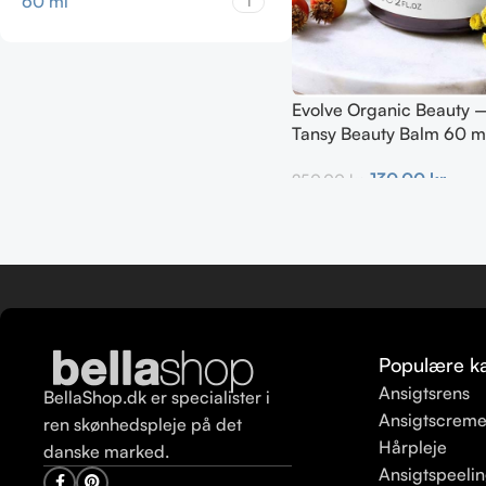
60 ml
1
Evolve Organic Beauty 
Tansy Beauty Balm 60 m
130,00
kr.
250,00
kr.
Tilføj Til Kurv
Populære ka
Ansigtsrens
BellaShop.dk er specialister i
Ansigtscrem
ren skønhedspleje på det
Hårpleje
danske marked.
Ansigtspeeli