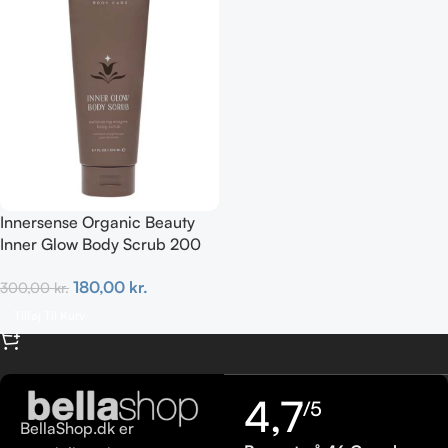
Innersense Organic Beauty
Inner Glow Body Scrub 200
ml
180,00
kr.
300,00
kr.
Tilføj Til Kurv
4,7
/5
BellaShop.dk er