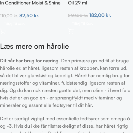
In Conditioner Moist & Shine
Oil 29 ml
TRAVEL 59 ml
182,00
kr.
82,50
kr.
260,00
kr.
110,00
kr.
Tilføj Til Kurv
Tilføj Til Kurv
Læs mere om hårolie
Dit hår har brug for næring.
Den primære grund til at bruge
hårolie er, at håret, ligesom resten af kroppen, kan tørre ud,
så det bliver glansløst og kedeligt. Håret har nemlig brug for
næringsstoffer og vitaminer, fuldstændig ligesom resten af
dig. Og du kan nok næsten gætte det, men olien - i hvert fald
hvis det er en god en - er sprængtfyldt med vitaminer og
mineraler og essentielle fedtsyrer til dit hår.
Det er særligt vigtigt med essentielle fedtsyrer som omega 6
og -3. Hvis du ikke får tilstrækkeligt af disse, har håret rigtig