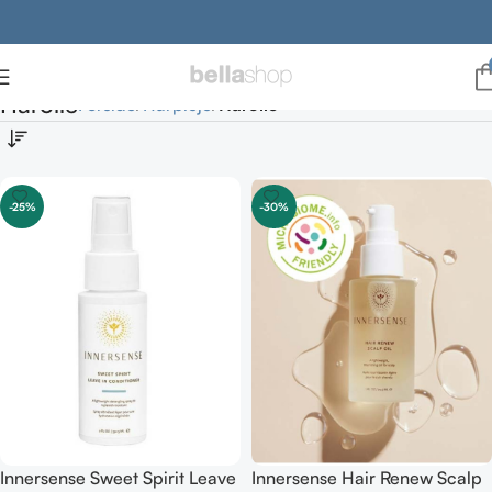
Hårolie
Forside
Hårpleje
Hårolie
-25%
-30%
Innersense Sweet Spirit Leave
Innersense Hair Renew Scalp