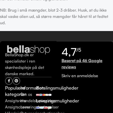
NB: Brug i små mængder, blot 2-3 dråber. Husk, at du ikke
skal vaske olien ud, så større mængder får håret til at fedtet
ud.
4,7
/5
BellaShop.dk er
Baseret på 46 Google
specialister i ren
reviews
skønhedspleje på det
danske marked.
Skriv en anmeldelse
Populære
Information
Betalingsmuligheder
kategorier
Om os
Leveringsmuligheder
Ansigtsrens
Handelsbetingelser
Ansigtscreme
Leveringsbetingelser