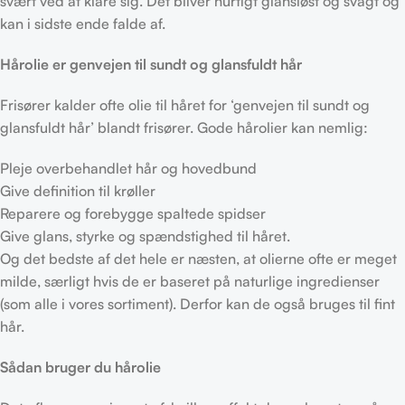
svært ved at klare sig. Det bliver hurtigt glansløst og svagt og
kan i sidste ende falde af.
Hårolie er genvejen til sundt og glansfuldt hår
Frisører kalder ofte olie til håret for ‘genvejen til sundt og
glansfuldt hår’ blandt frisører. Gode hårolier kan nemlig:
Pleje overbehandlet hår og hovedbund
Give definition til krøller
Reparere og forebygge spaltede spidser
Give glans, styrke og spændstighed til håret.
Og det bedste af det hele er næsten, at olierne ofte er meget
milde, særligt hvis de er baseret på naturlige ingredienser
(som alle i vores sortiment). Derfor kan de også bruges til fint
hår.
Sådan bruger du hårolie