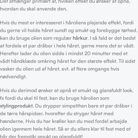
Det afhænger primært af, hvilken effekt du ønsker at opnå,
hvordan du skal anvende den.
Hvis du mest er interesseret i håroliens plejende effekt, fordi
du gerne vil holde håret sundt og smukt og forebygge tørhed,
kan du bruge olien som regulær
hårkur
. I så fald er det bedst
at fordele et par dråber i hele håret, gerne mens det er vådt.
Herefter lader du olien sidde i mindst 20 minutter med et
vådt håndklæde omkring håret for den største effekt. Til sidst
vasker du olien ud af håret, evt. af flere omgange hvis
nødvendigt.
Hvis du derimod ønsker at opnå et smukt og glansfuldt look,
fx fordi du skal til fest, kan du bruge hårolien som
stylingprodukt
. Du drypper simpelthen bare et par dråber i
de tørre hårspidser, hvorefter du stryger håret med
hænderne. Hvis du har krøller kan du med fordel arbejde
olien igennem hele håret. Så er du ellers klar til fest med et
hår der fremstår smukt og glansfuldt!