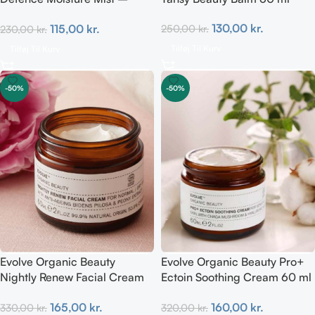
Prebiotic 100 ml
130,00
kr.
115,00
kr.
250,00
kr.
230,00
kr.
Tilføj Til Kurv
Tilføj Til Kurv
-50%
-50%
Evolve Organic Beauty
Evolve Organic Beauty Pro+
Nightly Renew Facial Cream
Ectoin Soothing Cream 60 ml
60 ml
(hypoallergen)
165,00
kr.
160,00
kr.
330,00
kr.
320,00
kr.