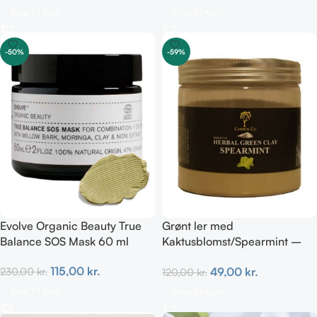
Tilføj Til Kurv
Tilføj Til Kurv
-50%
-59%
Evolve Organic Beauty True
Grønt ler med
Balance SOS Mask 60 ml
Kaktusblomst/Spearmint –
Irriteret & uren hud
115,00
kr.
49,00
kr.
230,00
kr.
120,00
kr.
Tilføj Til Kurv
Tilføj Til Kurv