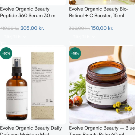
Evolve Organic Beauty
Evolve Organic Beauty Bio-
Peptide 360 Serum 30 ml
Retinol + C Booster, 15 ml
100% natural
205,00
kr.
150,00
kr.
410,00
kr.
300,00
kr.
Tilføj Til Kurv
Tilføj Til Kurv
-50%
-48%
Evolve Organic Beauty Daily
Evolve Organic Beauty – Blue
Defence Moisture Mist –
Tansy Beauty Balm 60 ml