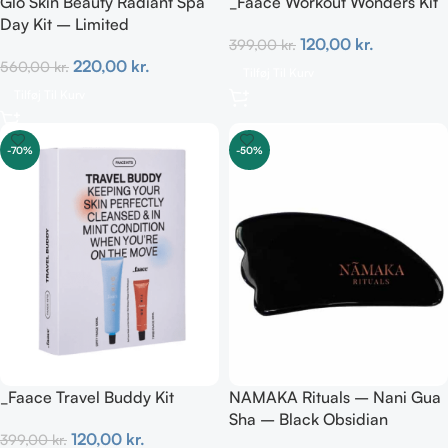
Glo Skin Beauty Radiant Spa
_Faace Workout Wonders Kit
Day Kit – Limited
120,00
kr.
399,00
kr.
220,00
kr.
560,00
kr.
Tilføj Til Kurv
Tilføj Til Kurv
-70%
-50%
_Faace Travel Buddy Kit
NAMAKA Rituals – Nani Gua
Sha – Black Obsidian
120,00
kr.
399,00
kr.