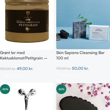
Grønt ler med
Skin Sapiens Cleansing Bar
Kaktusblomst/Petitgrain –
100 ml
Fedtet hud
50,00
kr.
49,00
kr.
119,00
kr.
120,00
kr.
Tilføj Til Kurv
Tilføj Til Kurv
-50%
-50%