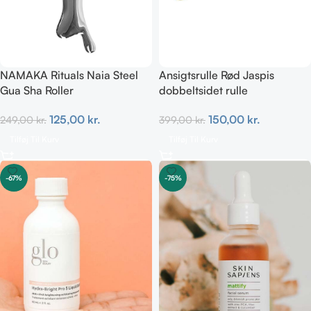
NAMAKA Rituals Naia Steel
Ansigtsrulle Rød Jaspis
Gua Sha Roller
dobbeltsidet rulle
125,00
kr.
150,00
kr.
249,00
kr.
399,00
kr.
Tilføj Til Kurv
Tilføj Til Kurv
-67%
-75%