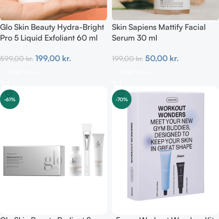
Glo Skin Beauty Hydra-Bright
Skin Sapiens Mattify Facial
Pro 5 Liquid Exfoliant 60 ml
Serum 30 ml
199,00
kr.
50,00
kr.
599,00
kr.
199,00
kr.
Tilføj Til Kurv
Tilføj Til Kurv
-61%
-70%