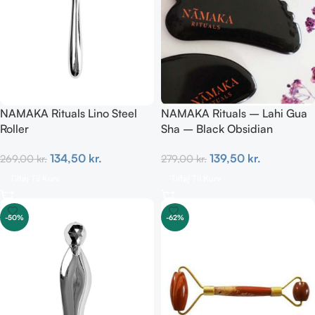
NAMAKA Rituals Lino Steel
NAMAKA Rituals – Lahi Gua
Roller
Sha – Black Obsidian
134,50
kr.
139,50
kr.
269,00
kr.
279,00
kr.
Tilføj Til Kurv
Tilføj Til Kurv
-50%
-62%