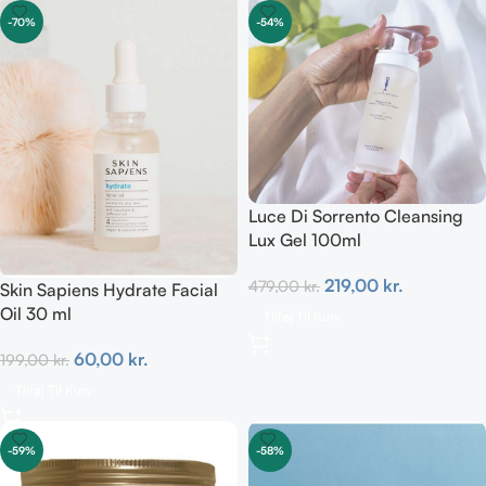
-70%
-54%
Luce Di Sorrento Cleansing
Lux Gel 100ml
219,00
kr.
479,00
kr.
Skin Sapiens Hydrate Facial
Oil 30 ml
Tilføj Til Kurv
60,00
kr.
199,00
kr.
Tilføj Til Kurv
-59%
-58%