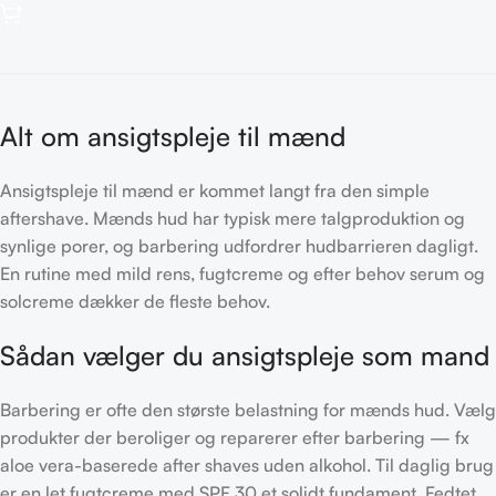
Alt om ansigtspleje til mænd
Ansigtspleje til mænd er kommet langt fra den simple
aftershave. Mænds hud har typisk mere talgproduktion og
synlige porer, og barbering udfordrer hudbarrieren dagligt.
En rutine med mild rens, fugtcreme og efter behov serum og
solcreme dækker de fleste behov.
Sådan vælger du ansigtspleje som mand
Barbering er ofte den største belastning for mænds hud. Vælg
produkter der beroliger og reparerer efter barbering — fx
aloe vera-baserede after shaves uden alkohol. Til daglig brug
er en let fugtcreme med SPF 30 et solidt fundament. Fedtet