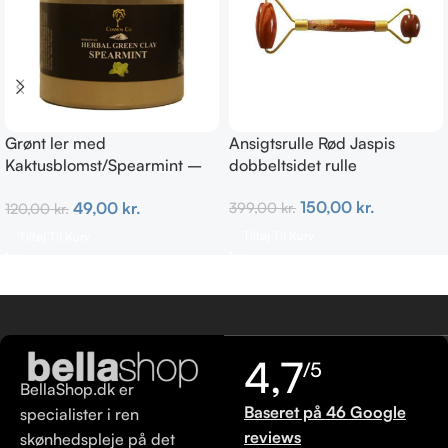
Grønt ler med
Ansigtsrulle Rød Jaspis
Kaktusblomst/Spearmint –
dobbeltsidet rulle
Irriteret & uren hud
150,00
kr.
49,00
kr.
399,00
kr.
120,00
kr.
Tilføj Til Kurv
Tilføj Til Kurv
4,7
/5
BellaShop.dk er
Baseret på 46 Google
specialister i ren
reviews
skønhedspleje på det