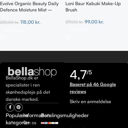
Evolve Organic Beauty Daily
Loni Baur Kabuki Make-Up
Defence Moisture Mist –
Brush
Prebiotic 100 ml
99,00
kr.
115,00
kr.
219,00
kr.
230,00
kr.
Tilføj Til Kurv
Tilføj Til Kurv
4,7
/5
BellaShop.dk er
Baseret på 46 Google
specialister i ren
reviews
skønhedspleje på det
danske marked.
Skriv en anmeldelse
Populære
Information
Betalingsmuligheder
kategorier
Om os