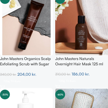
John Masters Organics Scalp
John Masters Naturals
Exfoliating Scrub with Sugar
Overnight Hair Mask 125 ml
Cane & Tea Tree Oil 142g
186,00
kr.
204,00
kr.
310,00
kr.
340,00
kr.
Tilføj Til Kurv
Tilføj Til Kurv
-30%
-60%