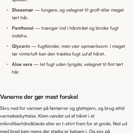
Sheasmør
— tungere, og velegnet til groft eller meget
tørt hår.
Panthenol
— trænger ind i hårstrået og binder fugt
indefra.
Glycerin
— fugtbinder, men vær opmærksom: i meget
tør vinterluft kan den trække fugt
ud
af håret.
Aloe vera
— let fugt uden tyngde, velegnet til fint tørt
hår.
Vanerne der gør mest forskel
Skru ned for varmen på føntørrer og glattejern, og brug altid
varmebeskyttelse. Klem vandet ud af håret i et
mikrofiberhåndklæde eller en t-shirt frem for at gnide. Red ud
med bred kam mens der stadig er balsam i. Og sov på