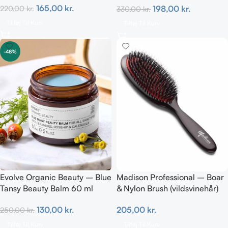
165,00
kr.
198,00
kr.
220,00
kr.
330,00
kr.
Tilføj Til Kurv
Tilføj Til Kurv
-48%
Evolve Organic Beauty – Blue
Madison Professional – Boar
Tansy Beauty Balm 60 ml
& Nylon Brush (vildsvinehår)
MEDIUM
130,00
kr.
205,00
kr.
250,00
kr.
Tilføj Til Kurv
Tilføj Til Kurv