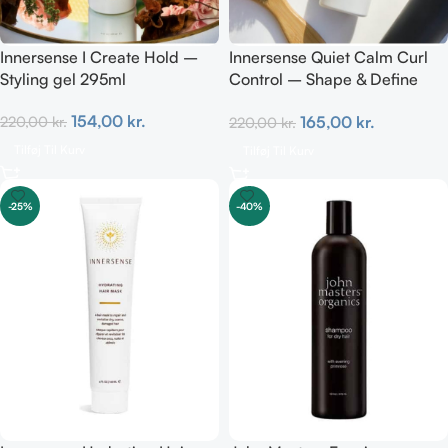
Innersense I Create Hold –
Innersense Quiet Calm Curl
Styling gel 295ml
Control – Shape & Define
Curls 295ml
154,00
kr.
165,00
kr.
220,00
kr.
220,00
kr.
Tilføj Til Kurv
Tilføj Til Kurv
-25%
-40%