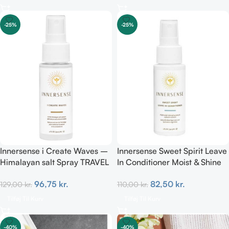
-25%
-25%
Innersense i Create Waves –
Innersense Sweet Spirit Leave
Himalayan salt Spray TRAVEL
In Conditioner Moist & Shine
59 ml
TRAVEL 59 ml
96,75
kr.
82,50
kr.
129,00
kr.
110,00
kr.
Tilføj Til Kurv
Tilføj Til Kurv
-40%
-40%