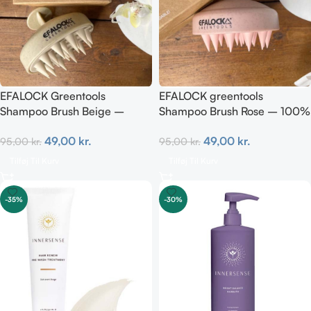
EFALOCK Greentools
EFALOCK greentools
Shampoo Brush Beige –
Shampoo Brush Rose – 100%
100% Genanvendelig &
genanvendelig & nedbrydelig
49,00
kr.
49,00
kr.
95,00
kr.
95,00
kr.
Nedbrydelig
Tilføj Til Kurv
Tilføj Til Kurv
-35%
-30%