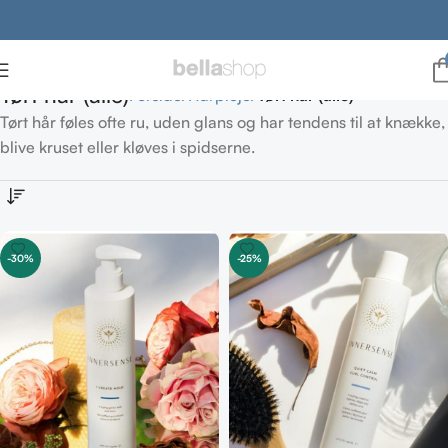
Tørt hår (alle)
Forside
Hårpleje
Tørt hår (alle)
Tørt hår føles ofte ru, uden glans og har tendens til at knække,
blive kruset eller kløves i spidserne.
-30%
-25%