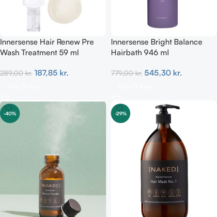
Innersense Hair Renew Pre
Innersense Bright Balance
Wash Treatment 59 ml
Hairbath 946 ml
187,85
kr.
545,30
kr.
289,00
kr.
779,00
kr.
Tilføj Til Kurv
Tilføj Til Kurv
-40%
-29%