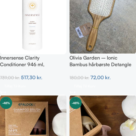
Innersense Clarity
Olivia Garden – Ionic
Conditioner 946 ml,
Bambus hårbørste Detangle
hypoallergen & fragrance-
Nylon L – Paddle brush
517,30
kr.
72,00
kr.
739,00
kr.
180,00
kr.
free
Tilføj Til Kurv
Tilføj Til Kurv
-48%
-48%