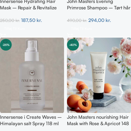
Innersense Hydrating Hair
John Masters Evening
Mask – Repair & Revitalize
Primrose Shampoo – Tørt hår
177ml
473 ml
187,50
kr.
294,00
kr.
250,00
kr.
490,00
kr.
Tilføj Til Kurv
Tilføj Til Kurv
-25%
-40%
Innersense i Create Waves –
John Masters nourishing Hair
Himalayan salt Spray 118 ml
Mask with Rose & Apricot 148
ml