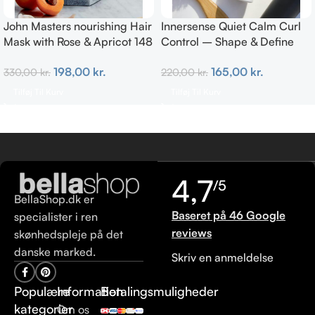
John Masters nourishing Hair
Innersense Quiet Calm Curl
Mask with Rose & Apricot 148
Control – Shape & Define
ml
Curls 295ml
198,00
kr.
165,00
kr.
330,00
kr.
220,00
kr.
Tilføj Til Kurv
Tilføj Til Kurv
4,7
/5
BellaShop.dk er
Baseret på 46 Google
specialister i ren
reviews
skønhedspleje på det
danske marked.
Skriv en anmeldelse
Populære
Information
Betalingsmuligheder
kategorier
Om os