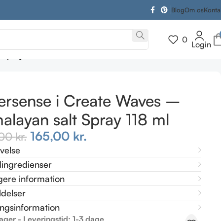
Blog
Om os
Konta
0
Login
 Spray 118 ml
ersense i Create Waves –
alayan salt Spray 118 ml
165,00
kr.
,00
kr.
ivelse
ingredienser
gere information
delser
ingsinformation
lager - Leveringstid: 1-3 dage