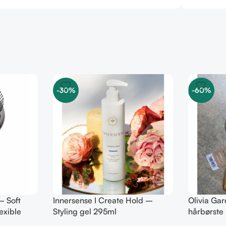
-30%
-60%
– Soft
Innersense I Create Hold –
Olivia Ga
exible
Styling gel 295ml
hårbørste
Paddle br