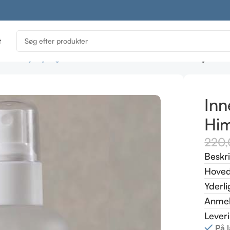
t
c Beauty Styling
Innersense i Create Waves – Himalayan salt
Inn
Him
220
Beskr
Hoved
Yderli
Anmel
Lever
På 