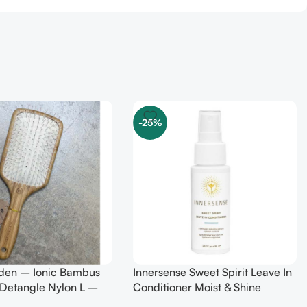
-25%
rden – Ionic Bambus
Innersense Sweet Spirit Leave In
 Detangle Nylon L –
Conditioner Moist & Shine
ush
TRAVEL 59 ml