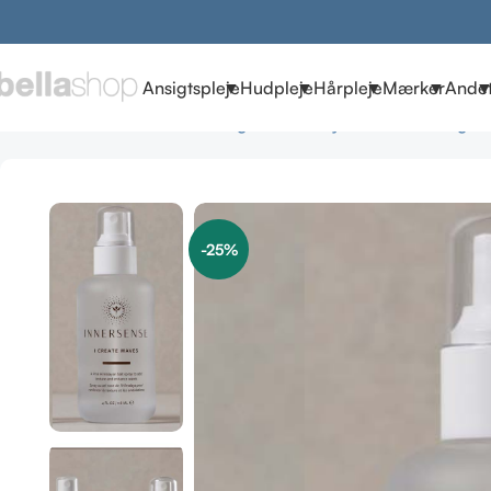
Ansigtspleje
Hudpleje
Hårpleje
Mærker
Ande
Forside
Brands
Innersense Organic Beauty
Innersense Organi
-25%