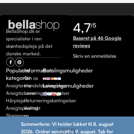
4,7
/5
BellaShop.dk er
Baseret på 46 Google
specialister i ren
reviews
skønhedspleje på det
danske marked.
Skriv en anmeldelse
Populære
Information
Betalingsmuligheder
kategorier
Om os
Leveringsmuligheder
Ansigtsrens
Handelsbetingelser
Ansigtscreme
Leveringsbetingelser
Hårpleje
Returneringsbetingelser
Ansigtspeeling
Kontakt
Shampoo
os
Sommerferie: Vi holder lukket til 8. august
© 2013 BellaShop.dk. Alle rettigheder forbeholdes.
Ren
2026. Ordrer sendes fra 9. august. Tak for