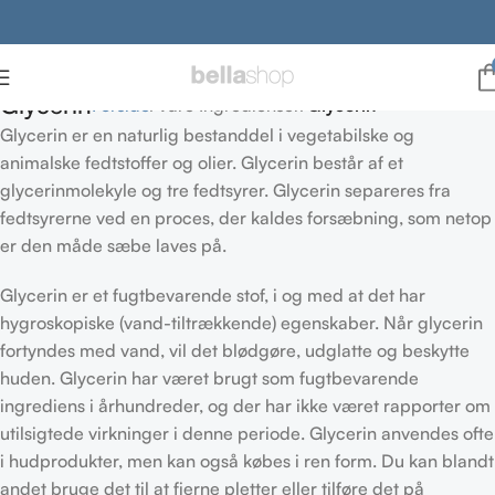
Glycerin
Forside
Vare Ingredienser
Glycerin
Glycerin er en naturlig bestanddel i vegetabilske og
animalske fedtstoffer og olier. Glycerin består af et
glycerinmolekyle og tre fedtsyrer. Glycerin separeres fra
fedtsyrerne ved en proces, der kaldes forsæbning, som netop
er den måde sæbe laves på.
Glycerin er et fugtbevarende stof, i og med at det har
hygroskopiske (vand-tiltrækkende) egenskaber. Når glycerin
fortyndes med vand, vil det blødgøre, udglatte og beskytte
huden. Glycerin har været brugt som fugtbevarende
ingrediens i århundreder, og der har ikke været rapporter om
utilsigtede virkninger i denne periode. Glycerin anvendes ofte
i hudprodukter, men kan også købes i ren form. Du kan blandt
andet bruge det til at fjerne pletter eller tilføre det på