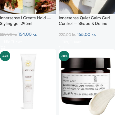
Innersense I Create Hold –
Innersense Quiet Calm Curl
Styling gel 295ml
Control – Shape & Define
Curls 295ml
154,00
kr.
165,00
kr.
220,00
kr.
220,00
kr.
Tilføj Til Kurv
Tilføj Til Kurv
-25%
-50%