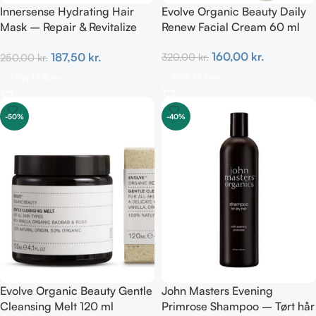
Innersense Hydrating Hair
Evolve Organic Beauty Daily
Mask – Repair & Revitalize
Renew Facial Cream 60 ml
177ml
160,00
kr.
187,50
kr.
320,00
kr.
250,00
kr.
Tilføj Til Kurv
Tilføj Til Kurv
-50%
-40%
Evolve Organic Beauty Gentle
John Masters Evening
Cleansing Melt 120 ml
Primrose Shampoo – Tørt hår