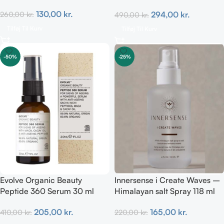
473 ml
130,00
kr.
294,00
kr.
260,00
kr.
490,00
kr.
Tilføj Til Kurv
Tilføj Til Kurv
-50%
-25%
Evolve Organic Beauty
Innersense i Create Waves –
Peptide 360 Serum 30 ml
Himalayan salt Spray 118 ml
205,00
kr.
165,00
kr.
410,00
kr.
220,00
kr.