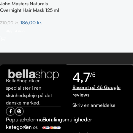
John Masters Naturals
Overnight Hair Mask 125 ml
186,00
kr.
310,00
kr.
Tilføj Til Kurv
4,7
/5
BellaShop.dk er
Baseret på 46 Google
specialister i ren
reviews
skønhedspleje på det
danske marked.
Skriv en anmeldelse
Populære
Information
Betalingsmuligheder
kategorier
Om os