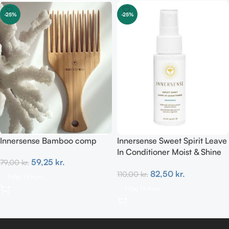
-25%
-25%
Innersense Bamboo comp
Innersense Sweet Spirit Leave
In Conditioner Moist & Shine
59,25
kr.
79,00
kr.
TRAVEL 59 ml
82,50
kr.
110,00
kr.
Tilføj Til Kurv
Tilføj Til Kurv