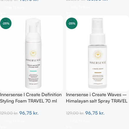
Tilføj Til Kurv
Tilføj Til Kurv
-25%
-25%
Innersense I Create Definition
Innersense i Create Waves –
Styling Foam TRAVEL 70 ml
Himalayan salt Spray TRAVEL
59 ml
96,75
kr.
96,75
kr.
129,00
kr.
129,00
kr.
Tilføj Til Kurv
Tilføj Til Kurv