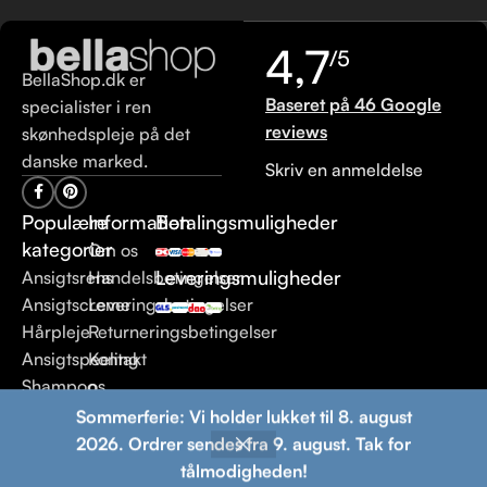
4,7
/5
BellaShop.dk er
Baseret på 46 Google
specialister i ren
reviews
skønhedspleje på det
danske marked.
Skriv en anmeldelse
Populære
Information
Betalingsmuligheder
kategorier
Om os
Leveringsmuligheder
Ansigtsrens
Handelsbetingelser
Ansigtscreme
Leveringsbetingelser
Hårpleje
Returneringsbetingelser
Ansigtspeeling
Kontakt
Shampoo
os
Sommerferie: Vi holder lukket til 8. august
© 2013 BellaShop.dk. Alle rettigheder forbeholdes.
Ren
2026. Ordrer sendes fra 9. august. Tak for
skønhedspleje – fordi du fortjener det bedste.
tålmodigheden!