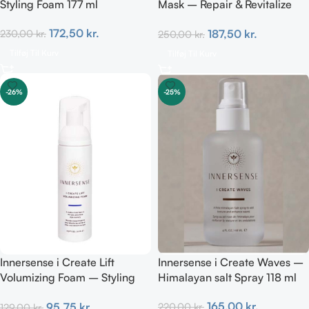
Styling Foam 177 ml
Mask – Repair & Revitalize
177ml
172,50
kr.
187,50
kr.
230,00
kr.
250,00
kr.
Tilføj Til Kurv
Tilføj Til Kurv
-26%
-25%
Innersense i Create Lift
Innersense i Create Waves –
Volumizing Foam – Styling
Himalayan salt Spray 118 ml
TRAVEL 70 ml
165,00
kr.
95,75
kr.
220,00
kr.
129,00
kr.