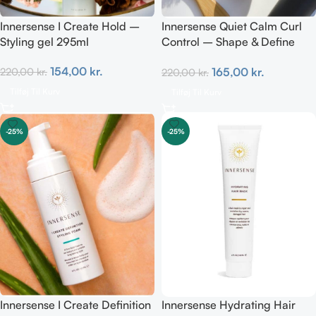
Innersense I Create Hold –
Innersense Quiet Calm Curl
Styling gel 295ml
Control – Shape & Define
Curls 295ml
154,00
kr.
165,00
kr.
220,00
kr.
220,00
kr.
Tilføj Til Kurv
Tilføj Til Kurv
-25%
-25%
Innersense I Create Definition
Innersense Hydrating Hair