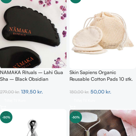
NAMAKA Rituals – Lahi Gua
Skin Sapiens Organic
Sha – Black Obsidian
Reusable Cotton Pads 10 stk.
139,50
kr.
50,00
kr.
279,00
kr.
180,00
kr.
Tilføj Til Kurv
Tilføj Til Kurv
-50%
-50%