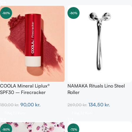
-50%
-50%
COOLA Mineral Liplux®
NAMAKA Rituals Lino Steel
SPF30 – Firecracker
Roller
90,00
kr.
134,50
kr.
180,00
kr.
269,00
kr.
Tilføj Til Kurv
Tilføj Til Kurv
-50%
-72%