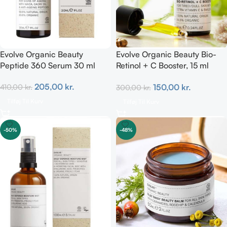
Evolve Organic Beauty
Evolve Organic Beauty Bio-
Peptide 360 Serum 30 ml
Retinol + C Booster, 15 ml
100% natural
205,00
kr.
150,00
kr.
410,00
kr.
300,00
kr.
Tilføj Til Kurv
Tilføj Til Kurv
-50%
-48%