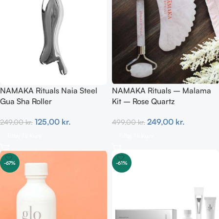
NAMAKA Rituals Naia Steel
NAMAKA Rituals – Malama
Gua Sha Roller
Kit – Rose Quartz
125,00
kr.
249,00
kr.
249,00
kr.
499,00
kr.
Tilføj Til Kurv
Tilføj Til Kurv
-67%
-61%