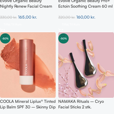
Evolve Organic Beauty
Evolve Organic Beauty Pro+
Nightly Renew Facial Cream
Ectoin Soothing Cream 60 ml
60 ml
(hypoallergen)
165,00
kr.
160,00
kr.
330,00
kr.
320,00
kr.
Tilføj Til Kurv
Tilføj Til Kurv
-50%
-50%
COOLA Mineral Liplux® Tinted
NAMAKA Rituals – Cryo
Lip Balm SPF 30 – Skinny Dip
Facial Sticks 2 stk.