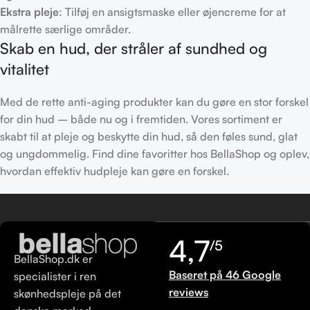
Ekstra pleje
: Tilføj en ansigtsmaske eller øjencreme for at
målrette særlige områder.
Skab en hud, der stråler af sundhed og
vitalitet
Med de rette anti-aging produkter kan du gøre en stor forskel
for din hud – både nu og i fremtiden. Vores sortiment er
skabt til at pleje og beskytte din hud, så den føles sund, glat
og ungdommelig. Find dine favoritter hos BellaShop og oplev,
hvordan effektiv hudpleje kan gøre en forskel.
4,7
/5
BellaShop.dk er
Baseret på 46 Google
specialister i ren
reviews
skønhedspleje på det