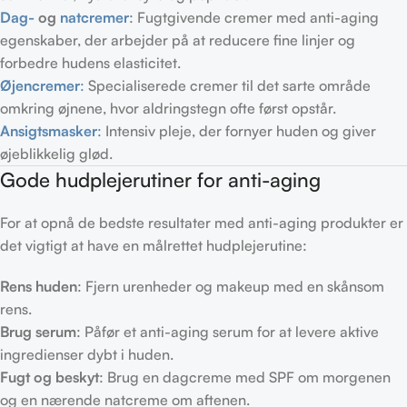
Dag-
og
natcremer
: Fugtgivende cremer med anti-aging
egenskaber, der arbejder på at reducere fine linjer og
forbedre hudens elasticitet.
Øjencremer
:
Specialiserede cremer til det sarte område
omkring øjnene, hvor aldringstegn ofte først opstår.
Ansigtsmasker
:
Intensiv pleje, der fornyer huden og giver
øjeblikkelig glød.
Gode hudplejerutiner for anti-aging
For at opnå de bedste resultater med anti-aging produkter er
det vigtigt at have en målrettet hudplejerutine:
Rens huden
: Fjern urenheder og makeup med en skånsom
rens.
Brug serum
: Påfør et anti-aging serum for at levere aktive
ingredienser dybt i huden.
Fugt og beskyt
: Brug en dagcreme med SPF om morgenen
og en nærende natcreme om aftenen.