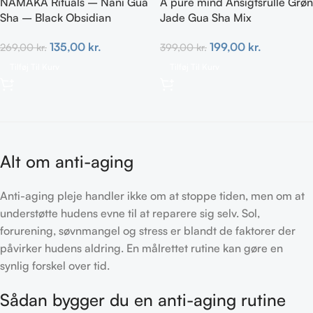
NAMAKA Rituals – Nani Gua
A pure mind Ansigtsrulle Grøn
Sha – Black Obsidian
Jade Gua Sha Mix
135,00
kr.
199,00
kr.
269,00
kr.
399,00
kr.
Tilføj Til Kurv
Tilføj Til Kurv
Alt om anti-aging
Anti-aging pleje handler ikke om at stoppe tiden, men om at
understøtte hudens evne til at reparere sig selv. Sol,
forurening, søvnmangel og stress er blandt de faktorer der
påvirker hudens aldring. En målrettet rutine kan gøre en
synlig forskel over tid.
Sådan bygger du en anti-aging rutine