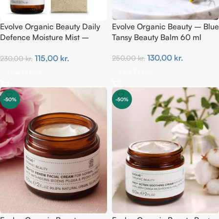
Evolve Organic Beauty Daily
Evolve Organic Beauty – Blue
Defence Moisture Mist –
Tansy Beauty Balm 60 ml
Prebiotic 100 ml
130,00
kr.
115,00
kr.
250,00
kr.
230,00
kr.
Tilføj Til Kurv
Tilføj Til Kurv
-50%
-50%