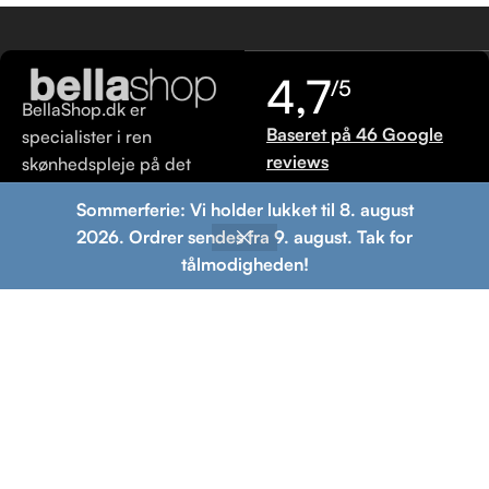
4,7
/5
BellaShop.dk er
Baseret på 46 Google
specialister i ren
reviews
skønhedspleje på det
danske marked.
Skriv en anmeldelse
Sommerferie: Vi holder lukket til 8. august
2026. Ordrer sendes fra 9. august. Tak for
Populære
Information
Betalingsmuligheder
tålmodigheden!
kategorier
Om os
Leveringsmuligheder
Ansigtsrens
Handelsbetingelser
Ansigtscreme
Leveringsbetingelser
Hårpleje
Returneringsbetingelser
Ansigtspeeling
Kontakt
Shampoo
os
© 2013 BellaShop.dk. Alle rettigheder forbeholdes.
Ren