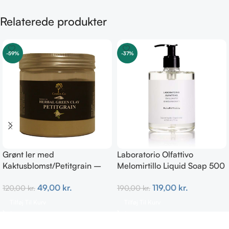
Relaterede produkter
-59%
-37%
Grønt ler med
Laboratorio Olfattivo
Kaktusblomst/Petitgrain –
Melomirtillo Liquid Soap 500
Fedtet hud
ml
49,00
kr.
119,00
kr.
120,00
kr.
190,00
kr.
Tilføj Til Kurv
Tilføj Til Kurv