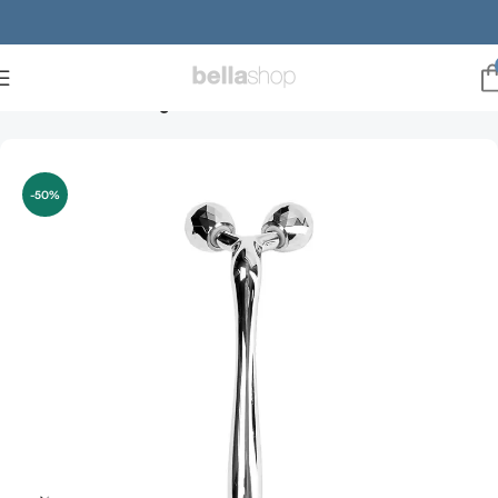
Forside
Mænd
Ansigt
-50%