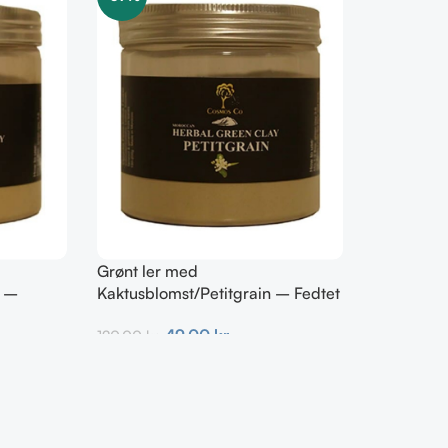
Grønt ler med
t –
Kaktusblomst/Petitgrain – Fedtet
hud
49,00
kr.
120,00
kr.
Tilføj Til Kurv