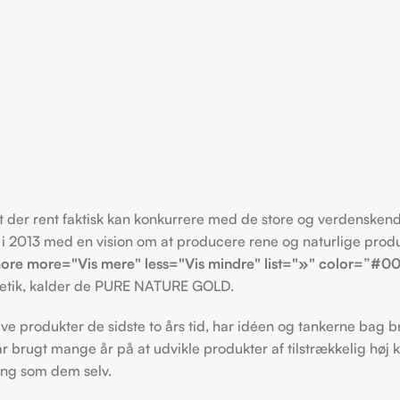
der rent faktisk kan konkurrere med de store og verdenskendt
 2013 med en vision om at producere rene og naturlige produ
re more="Vis mere" less="Vis mindre" list="»" color=”#0
metik, kalder de PURE NATURE GOLD.
e produkter de sidste to års tid, har idéen og tankerne bag b
ar brugt mange år på at udvikle produkter af tilstrækkelig høj k
ang som dem selv.