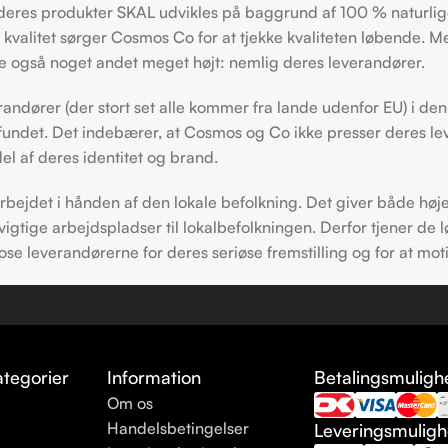
t deres produkter SKAL udvikles på baggrund af 100 % naturli
je kvalitet sørger Cosmos Co for at tjekke kvaliteten løbende. 
er de også noget andet meget højt: nemlig deres leverandører.
dører (der stort set alle kommer fra lande udenfor EU) i den 
mfundet. Det indebærer, at Cosmos og Co ikke presser deres le
el af deres identitet og brand.
jdet i hånden af den lokale befolkning. Det giver både højere
gtige arbejdspladser til lokalbefolkningen. Derfor tjener de lø
at rose leverandørerne for deres seriøse fremstilling og for at m
tegorier
Information
Betalingsmuligh
Om os
e
Handelsbetingelser
Leveringsmulig