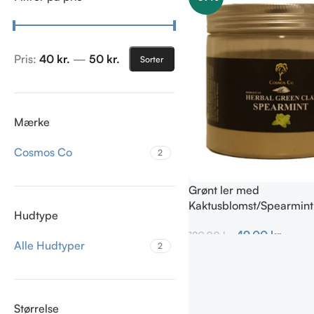
Pris:
40 kr.
—
50 kr.
Sorter
Mærke
Cosmos Co
2
Grønt ler med
Kaktusblomst/Spearmin
Hudtype
Irriteret & uren hud
49,00
kr.
120,00
kr.
Alle Hudtyper
2
Tilføj Til Kurv
Størrelse