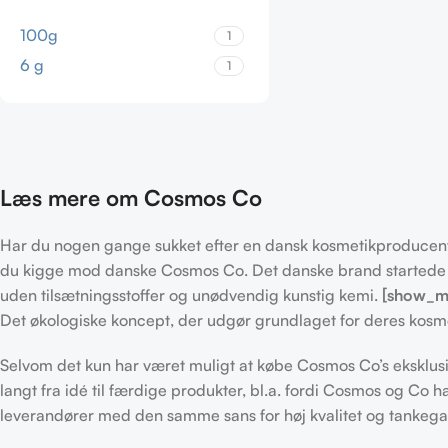
100g
1
6 g
1
Læs mere om Cosmos Co
Har du nogen gange sukket efter en dansk kosmetikproducent 
du kigge mod danske Cosmos Co. Det danske brand startede i
uden tilsætningsstoffer og unødvendig kunstig kemi.
[show_mo
Det økologiske koncept, der udgør grundlaget for deres kos
Selvom det kun har været muligt at købe Cosmos Co’s eksklusiv
langt fra idé til færdige produkter, bl.a. fordi Cosmos og Co h
leverandører med den samme sans for høj kvalitet og tankeg