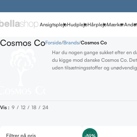
Ansigtspleje
Hudpleje
Hårpleje
Mærker
Ande
Cosmos Co
Forside
Brands
Cosmos Co
Har du nogen gange sukket efter en da
du kigge mod danske Cosmos Co. Det d
uden tilsætningsstoffer og unødvendi
Vis
9
12
18
24
Filtrer på pris
-59%