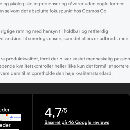
ge og økologiske ingredienser og råvarer uden nogle former
Men selvom det absolutte fokuspunkt hos
Cosmos Co
rigtige retning med hensyn til holdbar og retfærdig
verandører til smertegrænsen, som det ellers er udbredt, men
 produktkvalitet, fordi der bliver kastet menneskelig passion
bende kvalitetskontroller heller ikke kun det formål at sortere
otivere dem til at opretholde den høje kvalitetsstandard.
4,7
eder
/5
Baseret på 46 Google reviews
heder