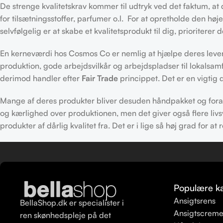
De strenge kvalitetskrav kommer til udtryk ved det faktum, a
for tilsætningsstoffer, parfumer o.l. For at opretholde den hø
selvfølgelig er at skabe et kvalitetsprodukt til dig, prioriter
En kerneværdi hos Cosmos Co er nemlig at hjælpe deres leveran
produktion, gode arbejdsvilkår og arbejdspladser til lokalsa
derimod handler efter
Fair Trade
princippet. Det er en vigtig d
Mange af deres produkter bliver desuden håndpakket og forarbe
og kærlighed over produktionen, men det giver også flere livsvi
produkter af dårlig kvalitet fra. Det er i lige så høj grad for 
Populære ka
Ansigtsrens
BellaShop.dk er specialister i
Ansigtscrem
ren skønhedspleje på det