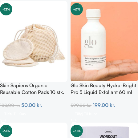
-72%
-67%
Skin Sapiens Organic
Glo Skin Beauty Hydra-Bright
Reusable Cotton Pads 10 stk.
Pro 5 Liquid Exfoliant 60 ml
50,00
kr.
199,00
kr.
180,00
kr.
599,00
kr.
Tilføj Til Kurv
Tilføj Til Kurv
-61%
-70%