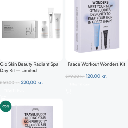
Glo Skin Beauty Radiant Spa
_Faace Workout Wonders Kit
Day Kit – Limited
120,00
kr.
399,00
kr.
220,00
kr.
560,00
kr.
Tilføj Til Kurv
Tilføj Til Kurv
-70%