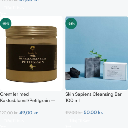
Tilføj Til Kurv
-59%
-58%
Grønt ler med
Skin Sapiens Cleansing Bar
Kaktusblomst/Petitgrain –
100 ml
Fedtet hud
50,00
kr.
49,00
kr.
119,00
kr.
120,00
kr.
Tilføj Til Kurv
Tilføj Til Kurv