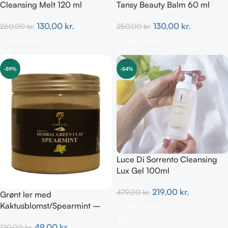
Cleansing Melt 120 ml
Tansy Beauty Balm 60 ml
130,00
kr.
130,00
kr.
260,00
kr.
250,00
kr.
Tilføj Til Kurv
Tilføj Til Kurv
-59%
-54%
Luce Di Sorrento Cleansing
Lux Gel 100ml
219,00
kr.
479,00
kr.
Grønt ler med
Kaktusblomst/Spearmint –
Tilføj Til Kurv
Irriteret & uren hud
49,00
kr.
120,00
kr.