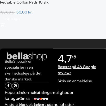
Reusable Cotton Pads 10 stk.
50,00
kr.
180,00
kr.
Tilføj Til Kurv
4,7
/5
BellaShop.dk er
Baseret på 46 Google
specialister i ren
reviews
skønhedspleje på det
danske marked.
Skriv en anmeldelse
Populære
Information
Betalingsmuligheder
kategorier
Om os
Leveringsmuligheder
Ansigtsrens
Handelsbetingelser