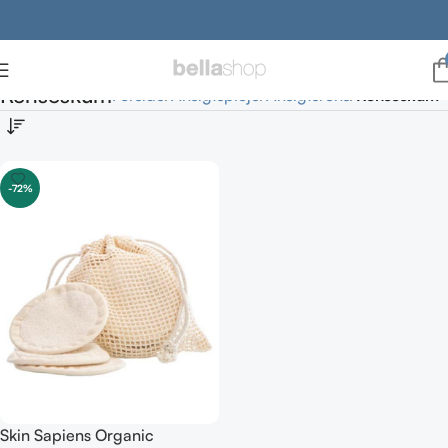
Renseskum
Forside
Ansigtspleje
Ansigtsrens
Renseskum
-72%
Skin Sapiens Organic