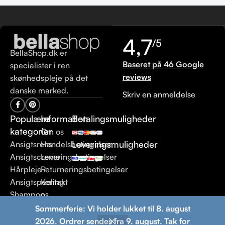
4,7
/5
BellaShop.dk er
Baseret på 46 Google
specialister i ren
reviews
skønhedspleje på det
danske marked.
Skriv en anmeldelse
Populære
Information
Betalingsmuligheder
kategorier
Om os
Leveringsmuligheder
Ansigtsrens
Handelsbetingelser
Ansigtscreme
Leveringsbetingelser
Hårpleje
Returneringsbetingelser
Ansigtspeeling
Kontakt
Shampoo
os
Sommerferie: Vi holder lukket til 8. august
© 2013 BellaShop.dk. Alle rettigheder forbeholdes.
Ren
2026. Ordrer sendes fra 9. august. Tak for