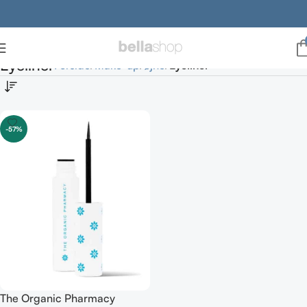
Eyeliner
Forside
Make-up
øjne
Eyeliner
-57%
The Organic Pharmacy