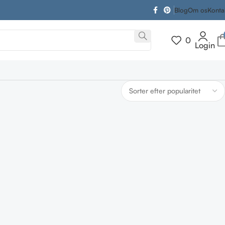
Blog
Om os
Konta
0
Login