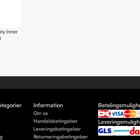
ty Inner
l
tegorier
Information
Betalingsmuligh
Om os
e
Handelsbetingelser
Leveringsmulig
Leveringsbetingelser
ng
Returneringsbetingelser