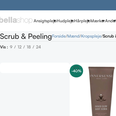
Ansigtspleje
Hudpleje
Hårpleje
Mærker
Ande
Scrub & Peeling
Forside
Mænd
Kropspleje
Scrub 
Vis
9
12
18
24
-40%