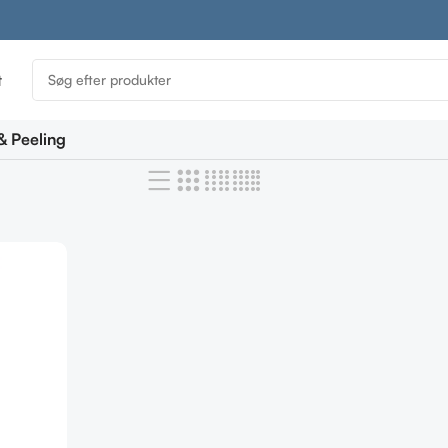
t
& Peeling