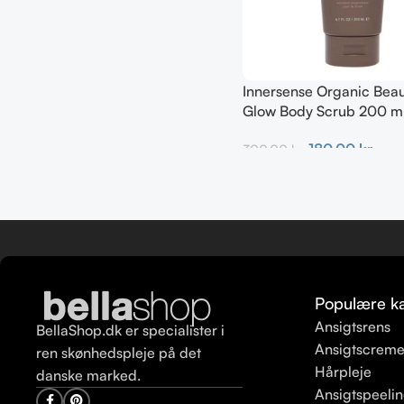
Innersense Organic Beau
Glow Body Scrub 200 m
180,00
kr.
300,00
kr.
Tilføj Til Kurv
Populære ka
Ansigtsrens
BellaShop.dk er specialister i
Ansigtscrem
ren skønhedspleje på det
Hårpleje
danske marked.
Ansigtspeeli