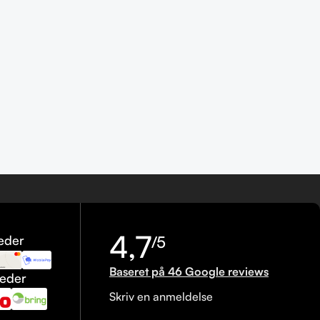
4,7
eder
/5
Baseret på 46 Google reviews
heder
Skriv en anmeldelse