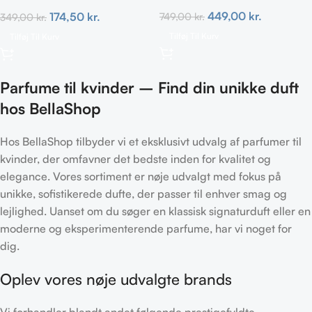
TRAVEL
449,00
kr.
174,50
kr.
749,00
kr.
349,00
kr.
Tilføj Til Kurv
Tilføj Til Kurv
Parfume til kvinder – Find din unikke duft
hos BellaShop
Hos BellaShop tilbyder vi et eksklusivt udvalg af parfumer til
kvinder, der omfavner det bedste inden for kvalitet og
elegance. Vores sortiment er nøje udvalgt med fokus på
unikke, sofistikerede dufte, der passer til enhver smag og
lejlighed. Uanset om du søger en klassisk signaturduft eller en
moderne og eksperimenterende parfume, har vi noget for
dig.
Oplev vores nøje udvalgte brands