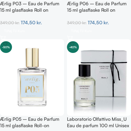
Ærlig P03 – Eau de Parfum
Ærlig P06 – Eau de Parfum
15 ml glasflaske Roll on
15 ml glasflaske Roll on
TRAVEL
TRAVEL
174,50
kr.
174,50
kr.
349,00
kr.
349,00
kr.
Tilføj Til Kurv
Tilføj Til Kurv
-50%
-40%
Ærlig P05 – Eau de Parfum
Laboratorio Olfattivo Miss_U
15 ml glasflaske Roll-on
Eau de parfum 100 ml Unisex