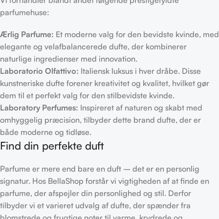
Vi forhandler blandt andet følgende prestigefyldte
parfumehuse:
Ærlig Parfume:
Et moderne valg for den bevidste kvinde, med
elegante og velafbalancerede dufte, der kombinerer
naturlige ingredienser med innovation.
Laboratorio Olfattivo:
Italiensk luksus i hver dråbe. Disse
kunstneriske dufte forener kreativitet og kvalitet, hvilket gør
dem til et perfekt valg for den stilbevidste kvinde.
Laboratory Perfumes:
Inspireret af naturen og skabt med
omhyggelig præcision, tilbyder dette brand dufte, der er
både moderne og tidløse.
Find din perfekte duft
Parfume er mere end bare en duft – det er en personlig
signatur. Hos BellaShop forstår vi vigtigheden af at finde en
parfume, der afspejler din personlighed og stil. Derfor
tilbyder vi et varieret udvalg af dufte, der spænder fra
blomstrede og frugtige noter til varme, krydrede og