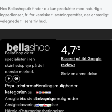
Hos Bellashop.dk finder du kun produkter med naturlige
ingredienser, fri for kemiske tilsætningsstoffer, der er særligt
velegnede til sensitiv hud.
4,7
/5
BellaShop.dk er
Baseret på 46 Google
specialister i ren
reviews
skønhedspleje på det
danske marked.
Skriv en anmeldelse
Populære
Information
Betalingsmuligheder
kategorier
Om os
Leveringsmuligheder
Ansigtsrens
Handelsbetingelser
Ansigtscreme
Leveringsbetingelser
Hårpleje
Returneringsbetingelser