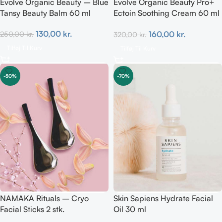
Evolve Organic Beauty – Blue
Evolve Organic Beauty Pro+
Tansy Beauty Balm 60 ml
Ectoin Soothing Cream 60 ml
(hypoallergen)
130,00
kr.
160,00
kr.
250,00
kr.
320,00
kr.
Tilføj Til Kurv
Tilføj Til Kurv
-50%
-70%
NAMAKA Rituals – Cryo
Skin Sapiens Hydrate Facial
Facial Sticks 2 stk.
Oil 30 ml