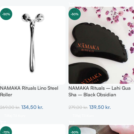
-50%
-50%
NAMAKA Rituals Lino Steel
NAMAKA Rituals – Lahi Gua
Roller
Sha – Black Obsidian
134,50
kr.
139,50
kr.
269,00
kr.
279,00
kr.
Tilføj Til Kurv
Tilføj Til Kurv
-72%
-50%