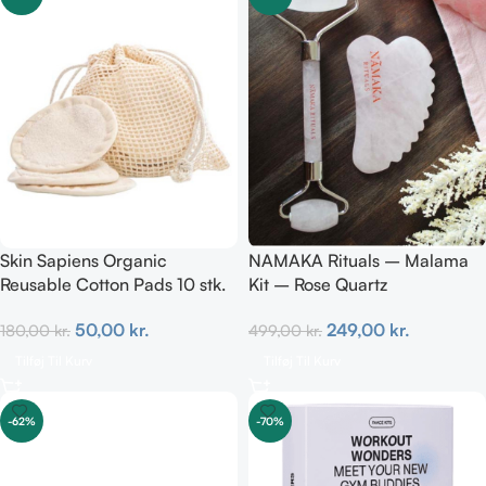
Skin Sapiens Organic
NAMAKA Rituals – Malama
Reusable Cotton Pads 10 stk.
Kit – Rose Quartz
50,00
kr.
249,00
kr.
180,00
kr.
499,00
kr.
Tilføj Til Kurv
Tilføj Til Kurv
-62%
-70%