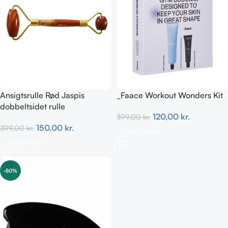
Ansigtsrulle Rød Jaspis
_Faace Workout Wonders Kit
dobbeltsidet rulle
120,00
kr.
399,00
kr.
150,00
kr.
399,00
kr.
Tilføj Til Kurv
Tilføj Til Kurv
-50%