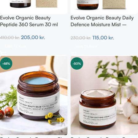
Evolve Organic Beauty
Evolve Organic Beauty Daily
Peptide 360 Serum 30 ml
Defence Moisture Mist –
Prebiotic 100 ml
205,00
kr.
115,00
kr.
410,00
kr.
230,00
kr.
Tilføj Til Kurv
Tilføj Til Kurv
-48%
-50%