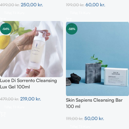
250,00
kr.
60,00
kr.
499,00
kr.
199,00
kr.
Tilføj Til Kurv
Tilføj Til Kurv
-54%
-58%
Luce Di Sorrento Cleansing
Lux Gel 100ml
219,00
kr.
479,00
kr.
Skin Sapiens Cleansing Bar
100 ml
Tilføj Til Kurv
50,00
kr.
119,00
kr.
Tilføj Til Kurv