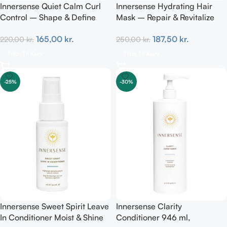
Innersense Quiet Calm Curl
Innersense Hydrating Hair
Control – Shape & Define
Mask – Repair & Revitalize
Curls 295ml
177ml
165,00
kr.
187,50
kr.
220,00
kr.
250,00
kr.
Tilføj Til Kurv
Tilføj Til Kurv
-25%
-30%
Innersense Sweet Spirit Leave
Innersense Clarity
In Conditioner Moist & Shine
Conditioner 946 ml,