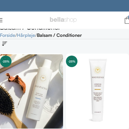
Balsam / Conditioner
Forside
Hårpleje
Balsam / Conditioner
-25%
-25%