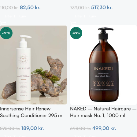
TRAVEL 59 ml
hypoallergen & fragrance-
82,50
kr.
517,30
kr.
110,00
kr.
739,00
kr.
free
Tilføj Til Kurv
Tilføj Til Kurv
-30%
-29%
Innersense Hair Renew
NAKED – Natural Haircare –
Soothing Conditioner 295 ml
Hair mask No. 1, 1000 ml
189,00
kr.
499,00
kr.
270,00
kr.
698,00
kr.
Tilføj Til Kurv
Tilføj Til Kurv