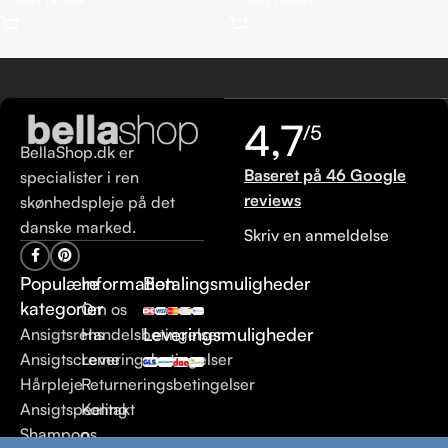
4,7
/5
BellaShop.dk er
Baseret på 46 Google
specialister i ren
reviews
skønhedspleje på det
danske marked.
Skriv en anmeldelse
Populære
Information
Betalingsmuligheder
kategorier
Om os
Leveringsmuligheder
Ansigtsrens
Handelsbetingelser
Ansigtscreme
Leveringsbetingelser
Hårpleje
Returneringsbetingelser
Ansigtspeeling
Kontakt
Shampoo
os