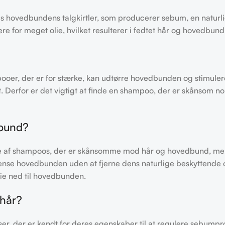
des hovedbundens talgkirtler, som producerer sebum, en natur
e for meget olie, hvilket resulterer i fedtet hår og hovedbund
oer, der er for stærke, kan udtørre hovedbunden og stimulere
 Derfor er det vigtigt at finde en shampoo, der er skånsom no
dbund?
ke af shampoos, der er skånsomme mod hår og hovedbund, men ef
rense hovedbunden uden at fjerne dens naturlige beskyttende o
olie ned til hovedbunden.
 hår?
er, der er kendt for deres egenskaber til at regulere sebumpro