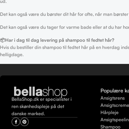
ud.
Det kan også være du børster dit hår for ofte, når man børster
Det kan også være du tager for varme bade eller at du har ho
📦Har i dag til dag levering på shampoo til fedtet hår?
Hvis du bestiller din shampoo til fedtet hår på en hverdag in
helligdage.
Populære ka
Ansigtsrens
BellaShop.dk er specialister i
Ansigtscrem
ren skønhedspleje på det
Hårpleje
danske marked.
Ansigtspeeli
Shampoo