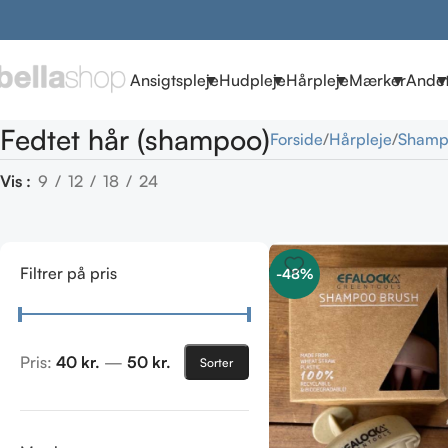
Ansigtspleje
Hudpleje
Hårpleje
Mærker
Ande
Fedtet hår (shampoo)
Forside
Hårpleje
Shamp
Vis
9
12
18
24
Filtrer på pris
-48%
Pris:
40 kr.
—
50 kr.
Sorter