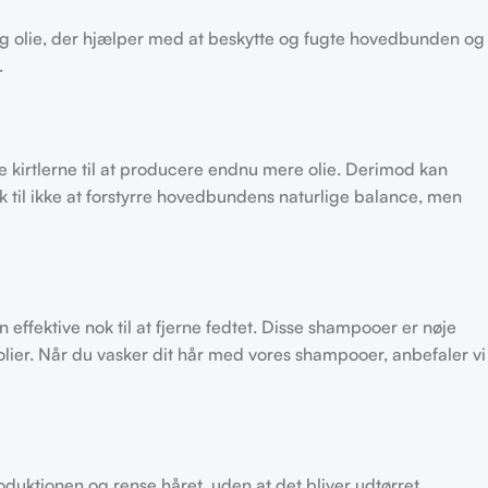
lig olie, der hjælper med at beskytte og fugte hovedbunden og
.
 kirtlerne til at producere endnu mere olie. Derimod kan
k til ikke at forstyrre hovedbundens naturlige balance, men
fektive nok til at fjerne fedtet. Disse shampooer er nøje
lier. Når du vasker dit hår med vores shampooer, anbefaler vi
duktionen og rense håret, uden at det bliver udtørret.