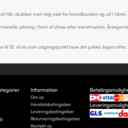
 sit hår, skubber man talg væk fra hovedbunden og ud i håret, 
rmonelle udsving i form af stress eller menstruation. Årsager
den kl 15, vil du som udgangspunkt have din pakke dagen efter.
tegorier
Information
Betalingsmuligh
Om os
e
Handelsbetingelser
Leveringsmulig
Leveringsbetingelser
ng
Returneringsbetingelser
Kontakt os