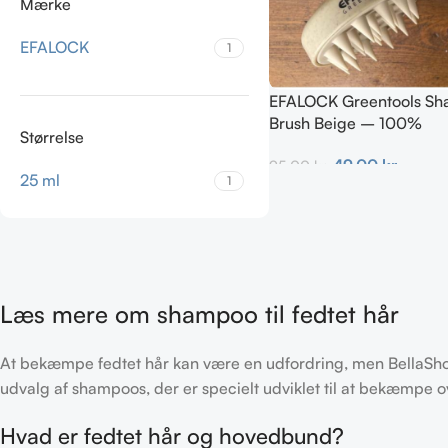
Mærke
EFALOCK
1
EFALOCK Greentools S
Brush Beige – 100%
Størrelse
Genanvendelig & Nedbr
49,00
kr.
95,00
kr.
25 ml
1
Tilføj Til Kurv
Læs mere om shampoo til fedtet hår
At bekæmpe fedtet hår kan være en udfordring, men BellaShop 
udvalg af shampoos, der er specielt udviklet til at bekæmpe o
Hvad er fedtet hår og hovedbund?