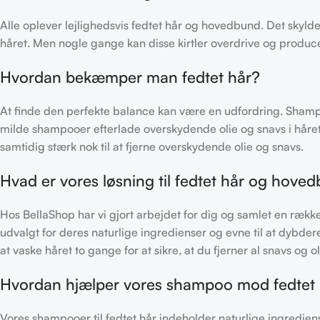
Alle oplever lejlighedsvis fedtet hår og hovedbund. Det skyl
håret. Men nogle gange kan disse kirtler overdrive og producer
Hvordan bekæmper man fedtet hår?
At finde den perfekte balance kan være en udfordring. Shampo
milde shampooer efterlade overskydende olie og snavs i håret.
samtidig stærk nok til at fjerne overskydende olie og snavs.
Hvad er vores løsning til fedtet hår og hove
Hos BellaShop har vi gjort arbejdet for dig og samlet en ræk
udvalgt for deres naturlige ingredienser og evne til at dybde
at vaske håret to gange for at sikre, at du fjerner al snavs og 
Hvordan hjælper vores shampoo mod fedtet
Vores shampooer til fedtet hår indeholder naturlige ingrediens