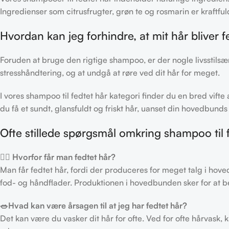
Ingredienser som citrusfrugter, grøn te og rosmarin er kraftful
Hvordan kan jeg forhindre, at mit hår bliver f
Foruden at bruge den rigtige shampoo, er der nogle livsstilsænd
stresshåndtering, og at undgå at røre ved dit hår for meget.
I vores shampoo til fedtet hår kategori finder du en bred vifte
du få et sundt, glansfuldt og friskt hår, uanset din hovedbunds
Ofte stillede spørgsmål omkring shampoo til 
🤷‍♀️ Hvorfor får man fedtet hår?
Man får fedtet hår, fordi der produceres for meget talg i hove
fod- og håndflader. Produktionen i hovedbunden sker for at b
🥗Hvad kan være årsagen til at jeg har fedtet hår?
Det kan være du vasker dit hår for ofte. Ved for ofte hårvas