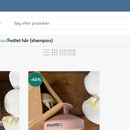
t
oo
Fedtet hår (shampoo)
-48%