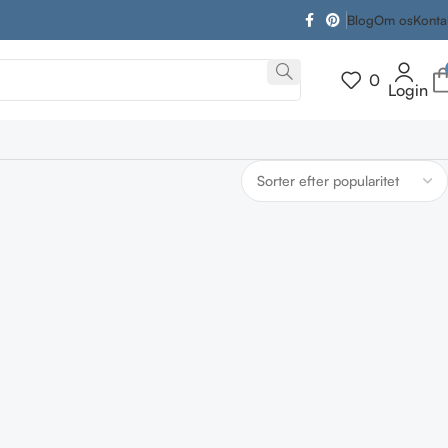
Blog
Om os
Konta
0
Login