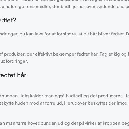
de naturlige rensemidler, der blidt fjerner overskydende olie u
edtet?
ringer, du kan lave for at forhindre, at dit hår bliver fedtet.
 af produkter, der effektivt bekæmper fedtet hår. Tag et kig og
 udfordringer.
fedtet hår
dbunden. Talg kalder man også hudfedt og det produceres i talg
eskytte huden mod at tørre ud. Herudover beskyttes der imod 
k, kan man tørre hovedbunden ud og det påvirker at kroppen be