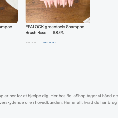
hampoo
EFALOCK greentools Shampoo
Brush Rose – 100%
ydelig
genanvendelig & nedbrydelig
49,00
kr.
95,00
kr.
Tilføj Til Kurv
er her for at hjælpe dig. Her hos BellaShop tager vi hånd om 
verskydende olie i hovedbunden. Her er alt, hvad du har brug f