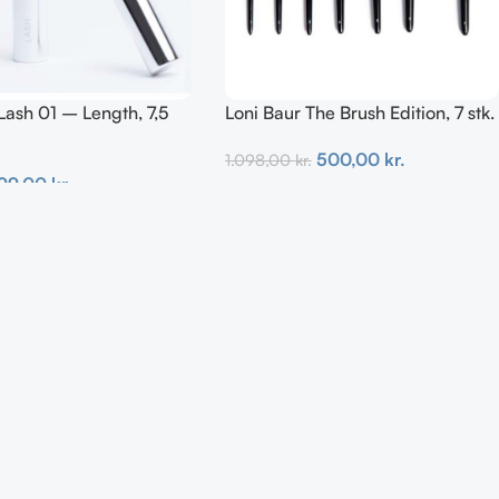
Lash 01 – Length, 7,5
Loni Baur The Brush Edition, 7 stk.
500,00
kr.
1.098,00
kr.
99,00
kr.
Tilføj Til Kurv
urv