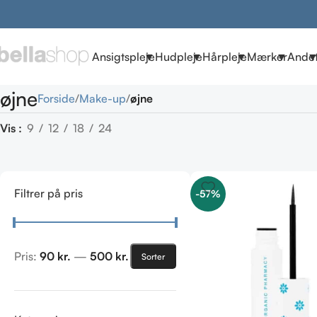
Ansigtspleje
Hudpleje
Hårpleje
Mærker
Ande
øjne
Forside
Make-up
øjne
Vis
9
12
18
24
Filtrer på pris
-57%
Pris:
90 kr.
—
500 kr.
Sorter