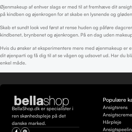
Øjenmakeup af enhver slags er med til at fremhæve dit ansigt
på kindben og øjenkrogen for at skabe en lysnende og glødend
Skab et sundt look ved først at rense huden og påføre dagcreme
kindbenet, brynbenet og øjenkrogen. På en dag uden makeup, vi
Hvis du ønsker at eksperimentere mere med øjenmakeup er et 
dit øjenparti og få dig til at se vågen og udsovet ud. Har du b
enkel måde.
Populære ka
Ansigtsrens
BellaShop.dk er specialister i
Ansigtscrem
ren skønhedspleje på det
Hårpleje
danske marked.
Ansigtspeeli