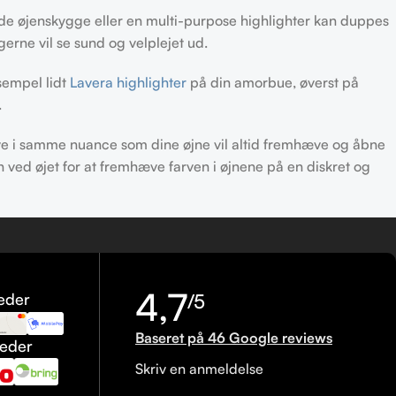
nde øjenskygge eller en multi-purpose highlighter kan duppes
rne vil se sund og velplejet ud.
ksempel lidt
Lavera highlighter
på din amorbue, øverst på
.
ve i samme nuance som dine øjne vil altid fremhæve og åbne
en ved øjet for at fremhæve farven i øjnene på en diskret og
4,7
eder
/5
Baseret på 46 Google reviews
heder
Skriv en anmeldelse