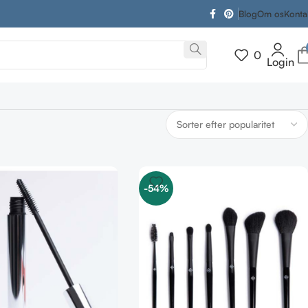
Blog
Om os
Konta
0
Login
-54%