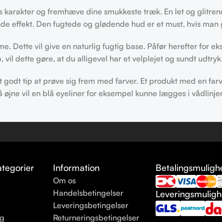
s karakter og fremhæve dine smukkeste træk. En let og glitre
e effekt. Den fugtede og glødende hud er et must, hvis man ge
. Dette vil give en naturlig fugtig base. Påfør herefter for e
l dette gøre, at du alligevel har et velplejet og sundt udtryk
godt tip at prøve sig frem med farver. Et produkt med en far
lå øjne vil en blå eyeliner for eksempel kunne lægges i vådlinj
tegorier
Information
Betalingsmuligh
Om os
e
Handelsbetingelser
Leveringsmulig
Leveringsbetingelser
ng
Returneringsbetingelser