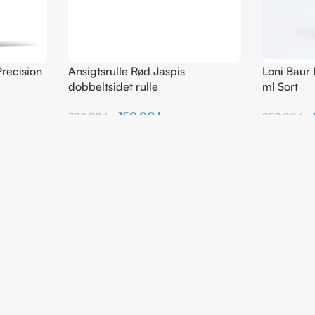
recision
Ansigtsrulle Rød Jaspis
Loni Baur 
dobbeltsidet rulle
ml Sort
150,00
kr.
399,00
kr.
250,00
kr.
Tilføj Til Kurv
Tilføj Til K