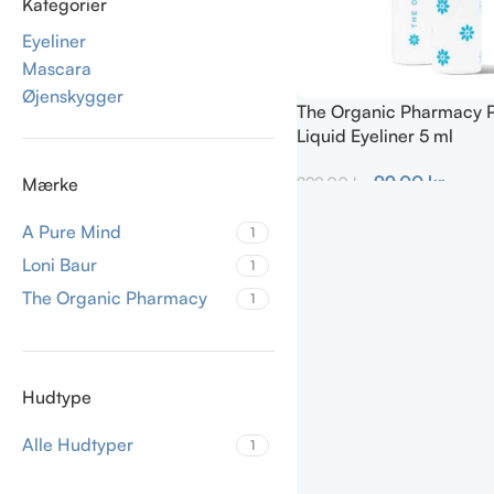
Kategorier
Eyeliner
Mascara
Øjenskygger
The Organic Pharmacy P
Liquid Eyeliner 5 ml
99,00
kr.
229,00
kr.
Mærke
Tilføj Til Kurv
A Pure Mind
1
Loni Baur
1
The Organic Pharmacy
1
Hudtype
Alle Hudtyper
1