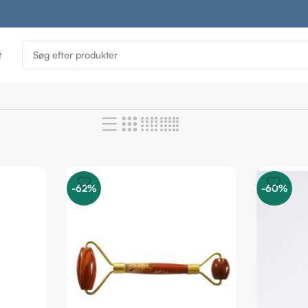
t
-62%
-60%