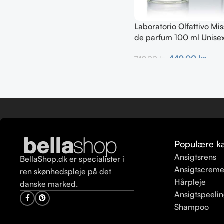
Laboratorio Olfattivo Mi
de parfum 100 ml Unise
449,00
kr.
749,00
kr.
Tilføj Til Kurv
Populære ka
Ansigtsrens
BellaShop.dk er specialister i
Ansigtscrem
ren skønhedspleje på det
Hårpleje
danske marked.
Ansigtspeeli
Shampoo