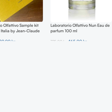
o Olfattivo Sample kit
Laboratorio Olfattivo Nun Eau de
 Italia by Jean-Claude
parfum 100 ml
465,00
kr.
80,00
kr.
775,00
kr.
Tilføj Til Kurv
urv