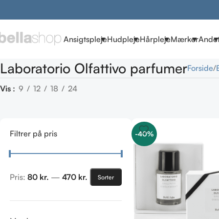
Ansigtspleje
Hudpleje
Hårpleje
Mærker
Ande
Laboratorio Olfattivo parfumer
Forside
Vis
9
12
18
24
Filtrer på pris
-40%
Pris:
80 kr.
—
470 kr.
Sorter