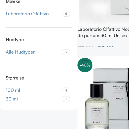
Mærke
Laboratorio Olfattivo
4
Laboratorio Olfattivo No
de parfum 30 ml Unisex
Hudtype
225,00
kr.
375,00
kr.
Alle Hudtyper
3
Tilføj Til Kurv
-40%
Størrelse
100 ml
4
30 ml
1