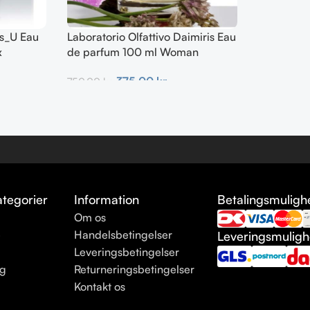
ss_U Eau
Laboratorio Olfattivo Daimiris Eau
x
de parfum 100 ml Woman
375,00
kr.
750,00
kr.
Tilføj Til Kurv
tegorier
Information
Betalingsmuligh
Om os
e
Handelsbetingelser
Leveringsmulig
Leveringsbetingelser
ng
Returneringsbetingelser
Kontakt os