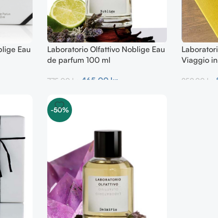
blige Eau
Laboratorio Olfattivo Noblige Eau
Laboratori
de parfum 100 ml
Viaggio in
Ellena
465,00
kr.
775,00
kr.
259,00
kr.
Tilføj Til Kurv
Tilføj Til K
-50%