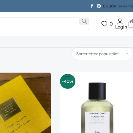
Blog
Om os
Konta
0
Login
-40%