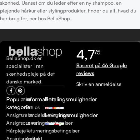
skønhed. Uanset om du leder efter en ny shampoo, en
plejende hårkur eller stylingprodukter, finder du alt, hvad du
har brug for, her hos BellaShop.
4,7
/5
BellaShop.dk er
Baseret på 46 Google
specialister i ren
reviews
skønhedspleje på det
danske marked.
Skriv en anmeldelse
Populære
Information
Betalingsmuligheder
kategorier
Om os
Leveringsmuligheder
Ansigtsrens
Handelsbetingelser
Ansigtscreme
Leveringsbetingelser
Hårpleje
Returneringsbetingelser
Ansigtspeeling
Kontakt