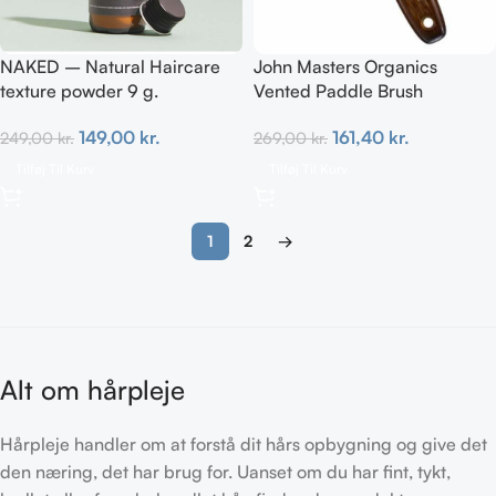
NAKED – Natural Haircare
John Masters Organics
texture powder 9 g.
Vented Paddle Brush
149,00
kr.
161,40
kr.
249,00
kr.
269,00
kr.
Tilføj Til Kurv
Tilføj Til Kurv
1
2
→
Alt om hårpleje
Hårpleje handler om at forstå dit hårs opbygning og give det
den næring, det har brug for. Uanset om du har fint, tykt,