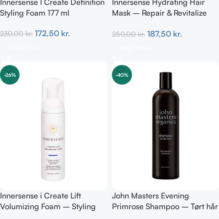
Innersense I Create Definition
Innersense Hydrating Hair
Styling Foam 177 ml
Mask – Repair & Revitalize
177ml
172,50
kr.
187,50
kr.
230,00
kr.
250,00
kr.
Tilføj Til Kurv
Tilføj Til Kurv
-26%
-40%
Innersense i Create Lift
John Masters Evening
Volumizing Foam – Styling
Primrose Shampoo – Tørt hår
TRAVEL 70 ml
473 ml