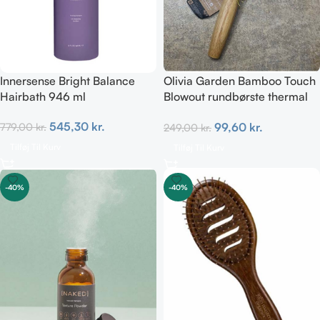
Innersense Bright Balance
Olivia Garden Bamboo Touch
Hairbath 946 ml
Blowout rundbørste thermal
53 mm
545,30
kr.
99,60
kr.
779,00
kr.
249,00
kr.
Tilføj Til Kurv
Tilføj Til Kurv
-40%
-40%