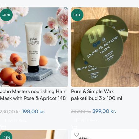
-40%
SALE
John Masters nourishing Hair
Pure & Simple Wax
Mask with Rose & Apricot 148
pakketilbud 3 x 100 ml
ml
299,00
kr.
198,00
kr.
387,00
kr.
330,00
kr.
Tilføj Til Kurv
Tilføj Til Kurv
-48%