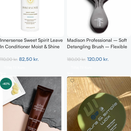
Innersense Sweet Spirit Leave
Madison Professional – Soft
In Conditioner Moist & Shine
Detangling Brush – Flexible
TRAVEL 59 ml
Bristles
82,50
kr.
120,00
kr.
110,00
kr.
180,00
kr.
Tilføj Til Kurv
Tilføj Til Kurv
-40%