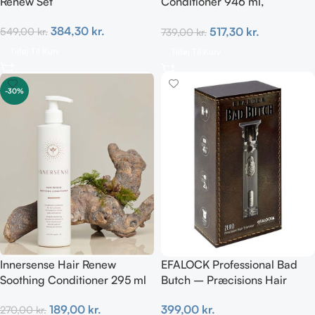
Renew Set
Conditioner 946 ml,
hypoallergen & fragrance-
384,30
kr.
517,30
kr.
549,00
kr.
739,00
kr.
free
Tilføj Til Kurv
Tilføj Til Kurv
-30%
Innersense Hair Renew
EFALOCK Professional Bad
Soothing Conditioner 295 ml
Butch – Præcisions Hair
Trimmer
189,00
kr.
399,00
kr.
270,00
kr.