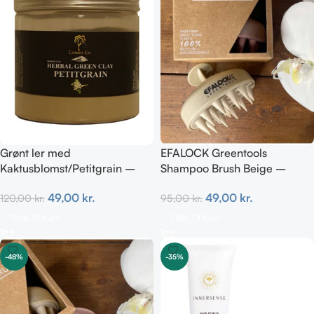
Grønt ler med
EFALOCK Greentools
Kaktusblomst/Petitgrain –
Shampoo Brush Beige –
Fedtet hud
100% Genanvendelig &
49,00
kr.
49,00
kr.
120,00
kr.
95,00
kr.
Nedbrydelig
Tilføj Til Kurv
Tilføj Til Kurv
-48%
-35%