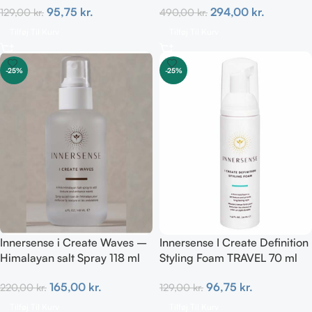
95,75
kr.
294,00
kr.
129,00
kr.
490,00
kr.
Tilføj Til Kurv
Tilføj Til Kurv
-25%
-25%
Innersense i Create Waves –
Innersense I Create Definition
Himalayan salt Spray 118 ml
Styling Foam TRAVEL 70 ml
165,00
kr.
96,75
kr.
220,00
kr.
129,00
kr.
Tilføj Til Kurv
Tilføj Til Kurv