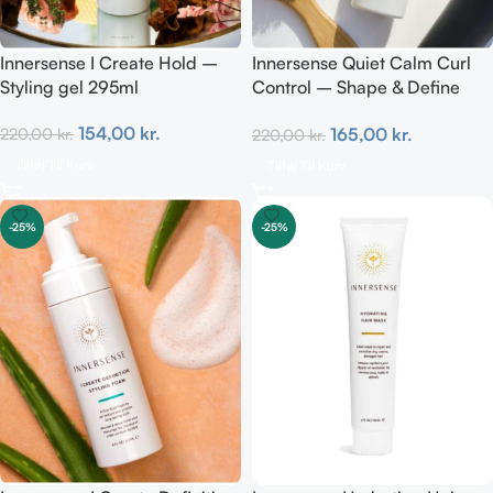
Innersense I Create Hold –
Innersense Quiet Calm Curl
Styling gel 295ml
Control – Shape & Define
Curls 295ml
154,00
kr.
165,00
kr.
220,00
kr.
220,00
kr.
Tilføj Til Kurv
Tilføj Til Kurv
-25%
-25%