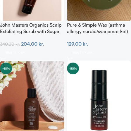
John Masters Organics Scalp
Pure & Simple Wax (asthma
Exfoliating Scrub with Sugar
allergy nordic/svanemærket)
Cane & Tea Tree Oil 142g
100 ml
204,00
kr.
129,00
kr.
340,00
kr.
Tilføj Til Kurv
Tilføj Til Kurv
-40%
-50%