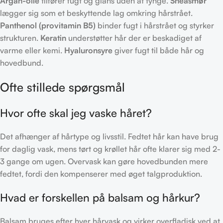
Argan-olie
tilfører fugt og glans uden at tynge.
Sheasmør
lægger sig som et beskyttende lag omkring hårstrået.
Panthenol (provitamin B5)
binder fugt i hårstrået og styrker
strukturen.
Keratin
understøtter hår der er beskadiget af
varme eller kemi.
Hyaluronsyre
giver fugt til både hår og
hovedbund.
Ofte stillede spørgsmål
Hvor ofte skal jeg vaske håret?
Det afhænger af hårtype og livsstil. Fedtet hår kan have brug
for daglig vask, mens tørt og krøllet hår ofte klarer sig med 2-
3 gange om ugen. Overvask kan gøre hovedbunden mere
fedtet, fordi den kompenserer med øget talgproduktion.
Hvad er forskellen på balsam og hårkur?
Balsam bruges efter hver hårvask og virker overfladisk ved at