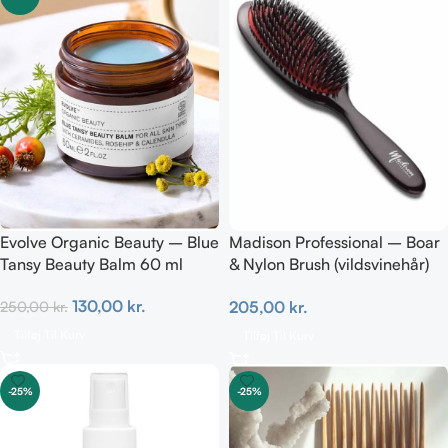
Evolve Organic Beauty – Blue
Madison Professional – Boar
Tansy Beauty Balm 60 ml
& Nylon Brush (vildsvinehår)
MEDIUM
130,00
kr.
205,00
kr.
250,00
kr.
Tilføj Til Kurv
Tilføj Til Kurv
-25%
-25%