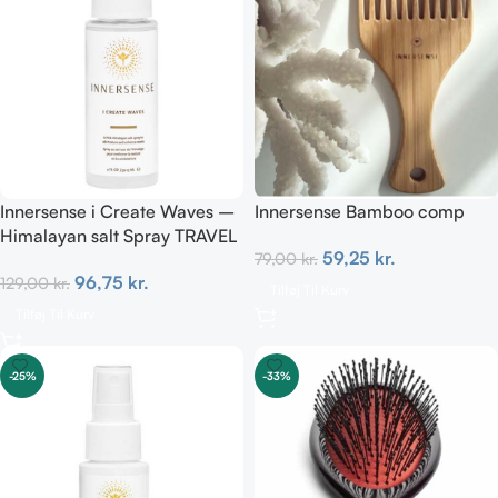
Innersense i Create Waves –
Innersense Bamboo comp
Himalayan salt Spray TRAVEL
59,25
kr.
79,00
kr.
59 ml
96,75
kr.
129,00
kr.
Tilføj Til Kurv
Tilføj Til Kurv
-25%
-33%