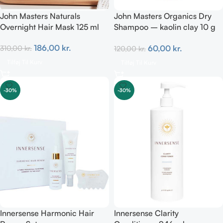
John Masters Naturals
John Masters Organics Dry
Overnight Hair Mask 125 ml
Shampoo – kaolin clay 10 g
(Limited)
186,00
kr.
60,00
kr.
310,00
kr.
120,00
kr.
Tilføj Til Kurv
Tilføj Til Kurv
-30%
-30%
Innersense Harmonic Hair
Innersense Clarity