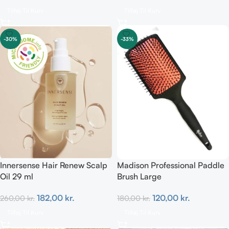
Tilføj Til Kurv
Tilføj Til Kurv
-30%
-33%
Innersense Hair Renew Scalp
Madison Professional Paddle
Oil 29 ml
Brush Large
182,00
kr.
120,00
kr.
260,00
kr.
180,00
kr.
Tilføj Til Kurv
Tilføj Til Kurv