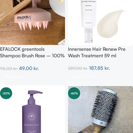
EFALOCK greentools
Innersense Hair Renew Pre
Shampoo Brush Rose – 100%
Wash Treatment 59 ml
genanvendelig & nedbrydelig
187,85
kr.
49,00
kr.
289,00
kr.
95,00
kr.
Tilføj Til Kurv
Tilføj Til Kurv
-30%
-60%