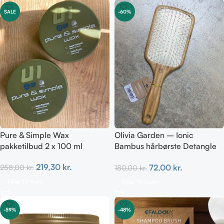
SALE
-60%
Pure & Simple Wax
Olivia Garden – Ionic
pakketilbud 2 x 100 ml
Bambus hårbørste Detangle
Nylon L – Paddle brush
219,30
kr.
72,00
kr.
258,00
kr.
180,00
kr.
Tilføj Til Kurv
Tilføj Til Kurv
-59%
-48%