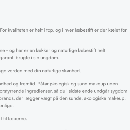
or kvaliteten er helt i top, og i hver læbestift er der kælet for
e - og her er en lækker og naturlige læbestift helt
garanti brugte i sin ungdom.
dtage verden med din naturlige skønhed.
sundhed og fremtid. Påfør økologisk og sund makeup uden
rstyrrende ingredienser. så du i sidste ende undgår sygdom
er brands, der lægger vægt på den sunde, økologiske makeup.
enlige.
t til læberne.