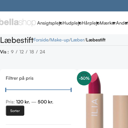
Ansigtspleje
Hudpleje
Hårpleje
Mærker
Ande
Læbestift
Forside
Make-up
Læber
Læbestift
Vis
9
12
18
24
Filtrer på pris
-50%
Pris:
120 kr.
—
500 kr.
Sorter