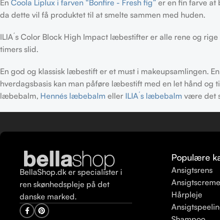
En
Coola Liplux i farven “Bonfire - Fresh fig”
er en fin farve a
da dette vil få produktet til at smelte sammen med huden.
ILIA´s Color Block High Impact læbestifter er alle rene og ri
timers slid.
En god og klassisk læbestift er et must i makeupsamlingen. En r
hverdagsbasis kan man påføre læbestift med en let hånd og til 
læbebalm,
Hennés læbebalm
eller
ILIA´s læbebalm
være det s
Populære ka
Ansigtsrens
BellaShop.dk er specialister i
Ansigtscrem
ren skønhedspleje på det
Hårpleje
danske marked.
Ansigtspeeli
Shampoo