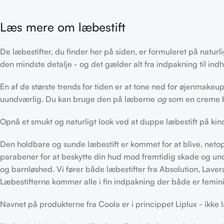
Læs mere om læbestift
De læbestifter, du finder her på siden, er formuleret på naturlig
den mindste detalje - og det gælder alt fra indpakning til indh
En af de største trends for tiden er at tone ned for øjenmakeu
uundværlig. Du kan bruge den på læberne
og
som en creme bl
Opnå et smukt og naturligt look ved at duppe læbestift på kin
Den holdbare og sunde læbestift er kommet for at blive, net
parabener for at beskytte din hud mod fremtidig skade og un
og barnløshed.
Vi fører både læbestifter fra Absolution, Lav
Læbestifterne kommer alle i fin indpakning der både er feminin,
Navnet på produkterne fra Coola er i princippet Liplux - ikke l