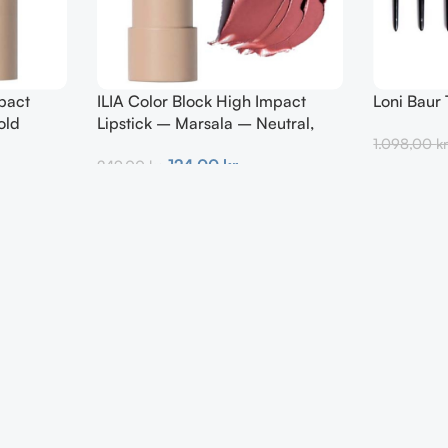
pact
ILIA Color Block High Impact
Loni Baur 
old
Lipstick – Marsala – Neutral,
1.098,00
kr
kold brun 4g
124,00
kr.
249,00
kr.
Tilføj Til K
Tilføj Til Kurv