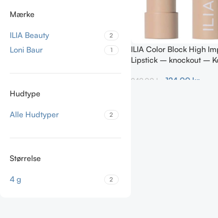
Mærke
ILIA Beauty
2
ILIA Color Block High Im
Loni Baur
1
Lipstick – knockout – K
Magenta 4g
124,00
kr.
249,00
kr.
Hudtype
Tilføj Til Kurv
Alle Hudtyper
2
Størrelse
4 g
2