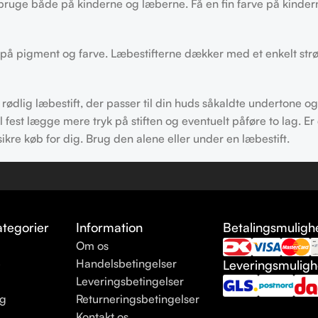
t bruge både på kinderne og læberne. Få en fin farve på kinder
ge på pigment og farve. Læbestifterne dækker med et enkelt str
ødlig læbestift, der passer til din huds såkaldte undertone og 
fest lægge mere tryk på stiften og eventuelt påføre to lag. Er
ikre køb for dig. Brug den alene eller under en læbestift.
tegorier
Information
Betalingsmuligh
Om os
e
Handelsbetingelser
Leveringsmulig
Leveringsbetingelser
ng
Returneringsbetingelser
Kontakt os