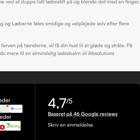
ne ved at duppe lidt læbestift på og blende det med en finger,
øg og Læberne føles smidige og velplejede selv efter flere
farven på tænderne, vil få din hud til at gløde og stråle. På
 du mere til en almindelig læbebalm vil Absolutions
4,7
eder
/5
Baseret på 46 Google reviews
heder
Skriv en anmeldelse