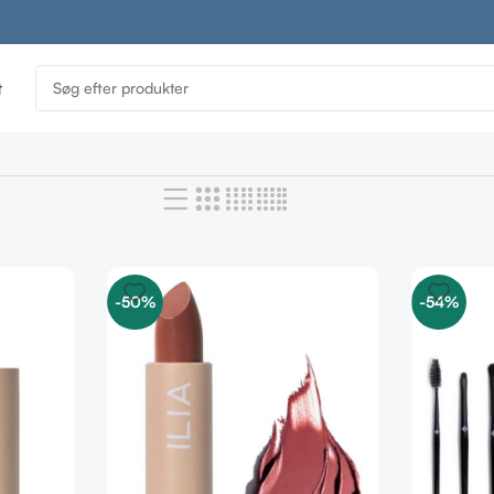
t
-50%
-54%