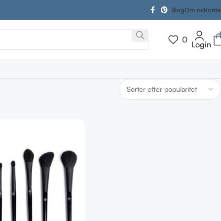
Blog
Om os
Konta
0
Login