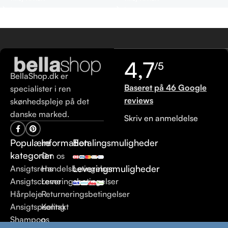
4,7
/5
BellaShop.dk er
Baseret på 46 Google
specialister i ren
reviews
skønhedspleje på det
danske marked.
Skriv en anmeldelse
Populære
Information
Betalingsmuligheder
kategorier
Om os
Leveringsmuligheder
Ansigtsrens
Handelsbetingelser
Ansigtscreme
Leveringsbetingelser
Hårpleje
Returneringsbetingelser
Ansigtspeeling
Kontakt
Shampoo
os