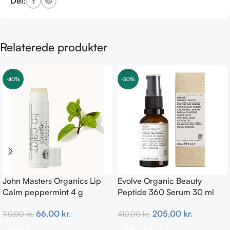
Del:
Relaterede produkter
-40%
-50%
John Masters Organics Lip
Evolve Organic Beauty
Calm peppermint 4 g
Peptide 360 Serum 30 ml
66,00
kr.
205,00
kr.
110,00
kr.
410,00
kr.
Tilføj Til Kurv
Tilføj Til Kurv