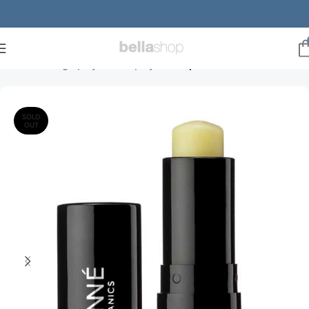
Forside
Ansigtspleje
Læbepleje
læbepomade
SOLD
OUT