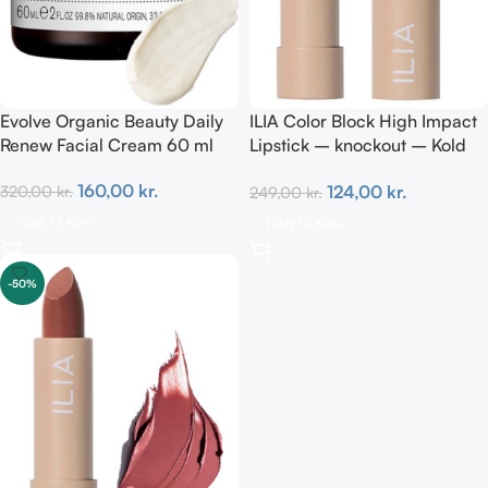
Evolve Organic Beauty Daily
ILIA Color Block High Impact
Renew Facial Cream 60 ml
Lipstick – knockout – Kold
Magenta 4g
160,00
kr.
124,00
kr.
320,00
kr.
249,00
kr.
Tilføj Til Kurv
Tilføj Til Kurv
-50%