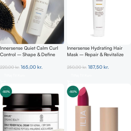
Innersense Quiet Calm Curl
Innersense Hydrating Hair
Control – Shape & Define
Mask – Repair & Revitalize
Curls 295ml
177ml
165,00
kr.
187,50
kr.
220,00
kr.
250,00
kr.
Tilføj Til Kurv
Tilføj Til Kurv
-50%
-50%