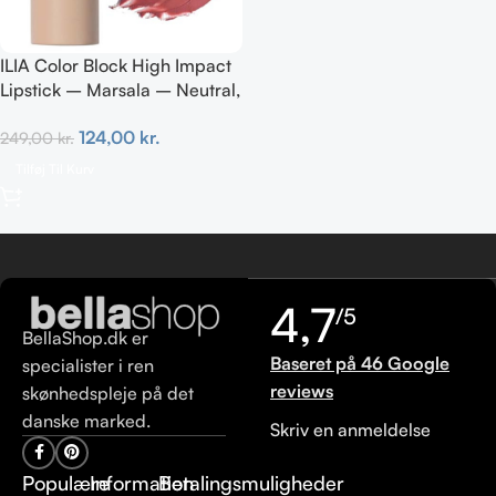
ILIA Color Block High Impact
Lipstick – Marsala – Neutral,
kold brun 4g
124,00
kr.
249,00
kr.
Tilføj Til Kurv
4,7
/5
BellaShop.dk er
Baseret på 46 Google
specialister i ren
reviews
skønhedspleje på det
danske marked.
Skriv en anmeldelse
Populære
Information
Betalingsmuligheder