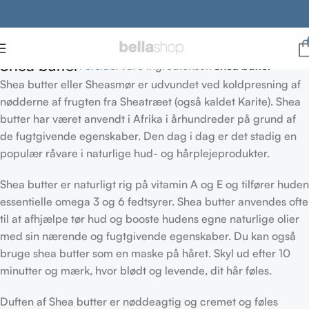
Shea butter
Forside
Vare Ingredienser
Shea butter
Shea butter eller Sheasmør er udvundet ved koldpresning af
nødderne af frugten fra Sheatræet (også kaldet Karite). Shea
butter har været anvendt i Afrika i århundreder på grund af
de fugtgivende egenskaber. Den dag i dag er det stadig en
populær råvare i naturlige hud- og hårplejeprodukter.
Shea butter er naturligt rig på vitamin A og E og tilfører huden
essentielle omega 3 og 6 fedtsyrer. Shea butter anvendes ofte
til at afhjælpe tør hud og booste hudens egne naturlige olier
med sin nærende og fugtgivende egenskaber. Du kan også
bruge shea butter som en maske på håret. Skyl ud efter 10
minutter og mærk, hvor blødt og levende, dit hår føles.
Duften af Shea butter er nøddeagtig og cremet og føles