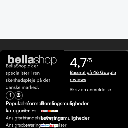
4,7
/5
BellaShop.dk er
Baseret på 46 Google
specialister i ren
reviews
skønhedspleje på det
danske marked.
Skriv en anmeldelse
Populære
Information
Betalingsmuligheder
kategorier
Om os
Leveringsmuligheder
Ansigtsrens
Handelsbetingelser
Ansigtscreme
Leveringsbetingelser