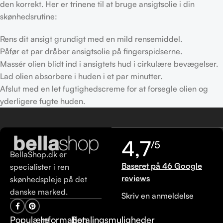
den korrekt. Her er trinene til at bruge ansigtsolie i din
skønhedsrutine:
Rens dit ansigt grundigt med en mild rensemiddel.
Påfør et par dråber ansigtsolie på fingerspidserne.
Massér olien blidt ind i ansigtets hud i cirkulære bevægelser.
Lad olien absorbere i huden i et par minutter.
Afslut med en let fugtighedscreme for at forsegle olien og
yderligere fugte huden.
4,7
/5
BellaShop.dk er
Baseret på 46 Google
specialister i ren
reviews
skønhedspleje på det
danske marked.
Skriv en anmeldelse
Populære
Information
Betalingsmuligheder