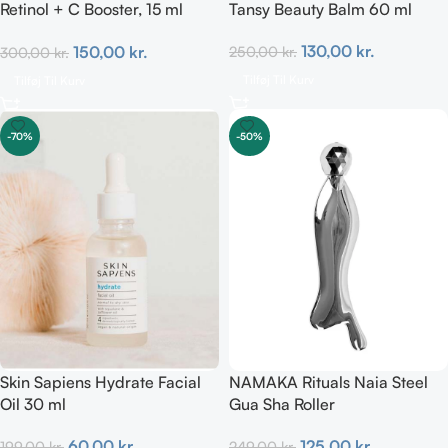
Retinol + C Booster, 15 ml
Tansy Beauty Balm 60 ml
100% natural
130,00
kr.
150,00
kr.
250,00
kr.
300,00
kr.
Tilføj Til Kurv
Tilføj Til Kurv
-70%
-50%
Skin Sapiens Hydrate Facial
NAMAKA Rituals Naia Steel
Oil 30 ml
Gua Sha Roller
60,00
kr.
125,00
kr.
199,00
kr.
249,00
kr.