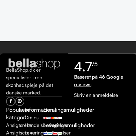
4,7
/5
BellaShop.dk er
Baseret på 46 Google
specialister i ren
reviews
skønhedspleje på det
danske marked.
Skriv en anmeldelse
Populære
Information
Betalingsmuligheder
kategorier
Om os
Leveringsmuligheder
Ansigtsrens
Handelsbetingelser
Ansigtscreme
Leveringsbetingelser