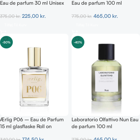
Eau de parfum 30 ml Unisex
Eau de parfum 100 ml
225,00
kr.
465,00
kr.
375,00
kr.
775,00
kr.
Tilføj Til Kurv
Tilføj Til Kurv
-50%
-40%
Ærlig P06 – Eau de Parfum
Laboratorio Olfattivo Nun Eau
15 ml glasflaske Roll on
de parfum 100 ml
TRAVEL
465,00
kr.
174,50
kr.
775,00
kr.
349,00
kr.