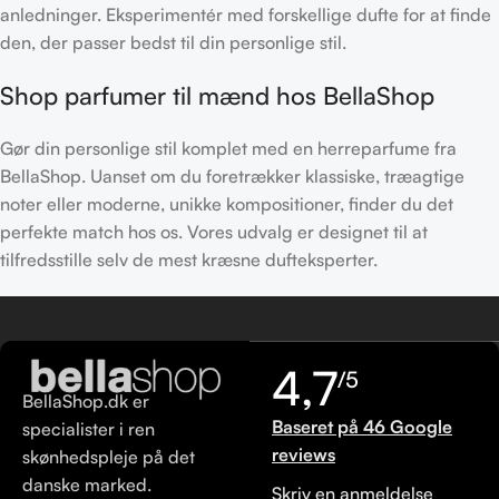
anledninger. Eksperimentér med forskellige dufte for at finde
den, der passer bedst til din personlige stil.
Shop parfumer til mænd hos BellaShop
Gør din personlige stil komplet med en herreparfume fra
BellaShop. Uanset om du foretrækker klassiske, træagtige
noter eller moderne, unikke kompositioner, finder du det
perfekte match hos os. Vores udvalg er designet til at
tilfredsstille selv de mest kræsne dufteksperter.
4,7
/5
BellaShop.dk er
Baseret på 46 Google
specialister i ren
reviews
skønhedspleje på det
danske marked.
Skriv en anmeldelse