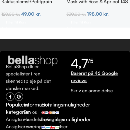
Kaktusblomst/Petitgrain –
Mask with Rose & Apricot 148
Fedtet hud
ml
49,00
kr.
198,00
kr.
120,00
kr.
330,00
kr.
Tilføj Til Kurv
Tilføj Til Kurv
4,7
/5
BellaShop.dk er
Baseret på 46 Google
specialister i ren
reviews
skønhedspleje på det
danske marked.
Skriv en anmeldelse
Populære
Information
Betalingsmuligheder
kategorier
Om os
Leveringsmuligheder
Ansigtsrens
Handelsbetingelser
Ansigtscreme
Leveringsbetingelser