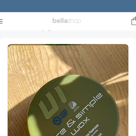
Forside
Mænd
Hårpleje
Voks