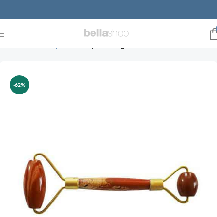
Forside
Make-up
Make-up til ansigtet
-62%