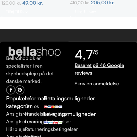
205,00
kr.
49,00
kr.
410,00
kr.
120,00
kr.
Tilføj Til Kurv
Tilføj Til Kurv
4,7
/5
BellaShop.dk er
Baseret på 46 Google
specialister i ren
reviews
skønhedspleje på det
danske marked.
Skriv en anmeldelse
Populære
Information
Betalingsmuligheder
kategorier
Om os
Leveringsmuligheder
Ansigtsrens
Handelsbetingelser
Ansigtscreme
Leveringsbetingelser
Hårpleje
Returneringsbetingelser
Ansigtspeeling
Kontakt