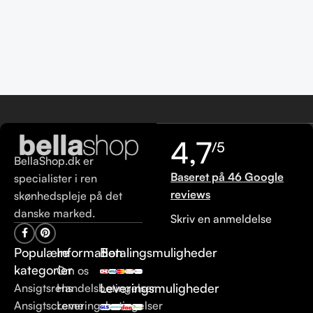
4,7
/5
BellaShop.dk er
Baseret på 46 Google
specialister i ren
reviews
skønhedspleje på det
danske marked.
Skriv en anmeldelse
Populære
Information
Betalingsmuligheder
kategorier
Om os
Leveringsmuligheder
Ansigtsrens
Handelsbetingelser
Ansigtscreme
Leveringsbetingelser