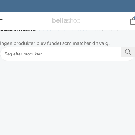
Læbemaske
Forside
Make-up
Læber
Læbemaske
Ingen produkter blev fundet som matcher dit valg.