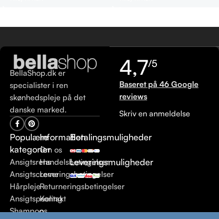
4,7
/5
BellaShop.dk er
Baseret på 46 Google
specialister i ren
reviews
skønhedspleje på det
danske marked.
Skriv en anmeldelse
Populære
Information
Betalingsmuligheder
kategorier
Om os
Leveringsmuligheder
Ansigtsrens
Handelsbetingelser
Ansigtscreme
Leveringsbetingelser
Hårpleje
Returneringsbetingelser
Ansigtspeeling
Kontakt
Shampoo
os