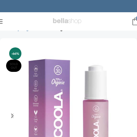
Forside
julegaveideer
Julegaveideer til ham
-66%
SOLD
OUT