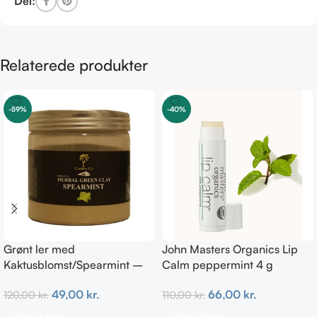
Del:
Relaterede produkter
-59%
-40%
Grønt ler med
John Masters Organics Lip
Kaktusblomst/Spearmint –
Calm peppermint 4 g
Irriteret & uren hud
66,00
kr.
49,00
kr.
110,00
kr.
120,00
kr.
Tilføj Til Kurv
Tilføj Til Kurv