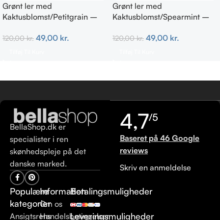
Grønt ler med
Grønt ler med
Kaktusblomst/Petitgrain –
Kaktusblomst/Spearmint –
Fedtet hud
Irriteret & uren hud
49,00
kr.
49,00
kr.
120,00
kr.
120,00
kr.
Tilføj Til Kurv
Tilføj Til Kurv
4,7
/5
BellaShop.dk er
Baseret på 46 Google
specialister i ren
reviews
skønhedspleje på det
danske marked.
Skriv en anmeldelse
Populære
Information
Betalingsmuligheder
kategorier
Om os
Leveringsmuligheder
Ansigtsrens
Handelsbetingelser