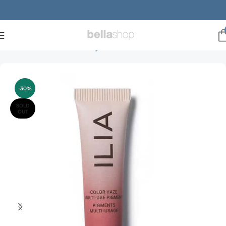
Forside
Brands
ILIA Beauty
Blush
-30%
SOLD
OUT