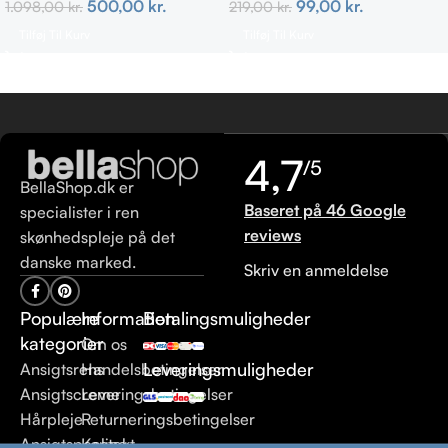
500,00
kr.
99,00
kr.
1.098,00
kr.
219,00
kr.
Tilføj Til Kurv
Tilføj Til Kurv
4,7
/5
BellaShop.dk er
Baseret på 46 Google
specialister i ren
reviews
skønhedspleje på det
danske marked.
Skriv en anmeldelse
Populære
Information
Betalingsmuligheder
kategorier
Om os
Leveringsmuligheder
Ansigtsrens
Handelsbetingelser
Ansigtscreme
Leveringsbetingelser
Hårpleje
Returneringsbetingelser
Ansigtspeeling
Kontakt