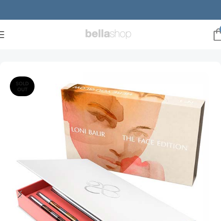
Forside
Brands
Loni baur
SOLD
OUT