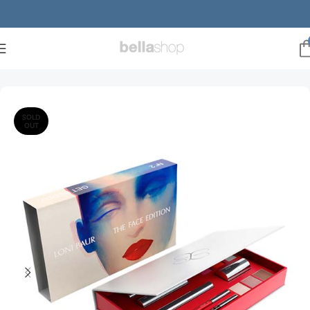
Forside
Brands
Loni baur
SOLD
OUT