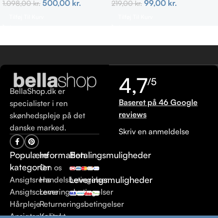
500,00
kr.
99,00
kr.
1.098,00
kr.
219,00
kr.
Tilføj Til Kurv
Tilføj Til Kurv
4,7
/5
BellaShop.dk er
Baseret på 46 Google
specialister i ren
reviews
skønhedspleje på det
danske marked.
Skriv en anmeldelse
Populære
Information
Betalingsmuligheder
kategorier
Om os
Leveringsmuligheder
Ansigtsrens
Handelsbetingelser
Ansigtscreme
Leveringsbetingelser
Hårpleje
Returneringsbetingelser
Ansigtspeeling
Kontakt