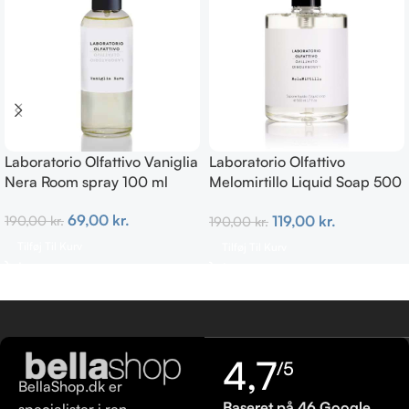
Laboratorio Olfattivo Vaniglia
Laboratorio Olfattivo
Nera Room spray 100 ml
Melomirtillo Liquid Soap 500
ml
69,00
kr.
119,00
kr.
190,00
kr.
190,00
kr.
Tilføj Til Kurv
Tilføj Til Kurv
4,7
/5
BellaShop.dk er
Baseret på 46 Google