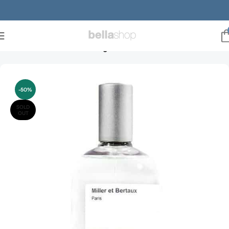
Forside
Gaveideer
mors dag
-50%
SOLD
OUT