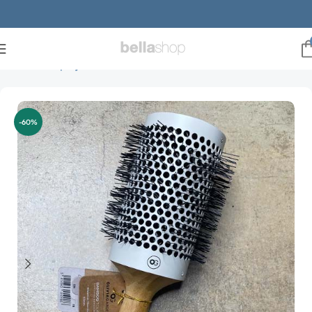
Forside
Hårpleje
Hårbørster
Bambus hårbørster
-60%