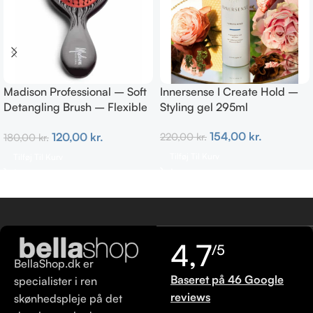
Madison Professional – Soft
Innersense I Create Hold –
Detangling Brush – Flexible
Styling gel 295ml
Bristles
154,00
kr.
120,00
kr.
220,00
kr.
180,00
kr.
Tilføj Til Kurv
Tilføj Til Kurv
4,7
/5
BellaShop.dk er
Baseret på 46 Google
specialister i ren
reviews
skønhedspleje på det