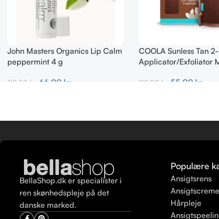
John Masters Organics Lip Calm
COOLA Sunless Tan 2-
peppermint 4 g
Applicator/Exfoliator M
66,00
kr.
55,00
kr.
110,00
kr.
110,00
kr.
Tilføj Til Kurv
Tilføj Til Kurv
Populære ka
Ansigtsrens
BellaShop.dk er specialister i
Ansigtscrem
ren skønhedspleje på det
Hårpleje
danske marked.
Ansigtspeeli