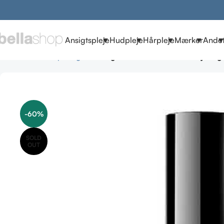
Ansigtspleje
Hudpleje
Hårpleje
Mærker
Ande
Forside
Make-up
Neglelak
Organic Glam Brush it Away Negle
-60%
SOLD
OUT