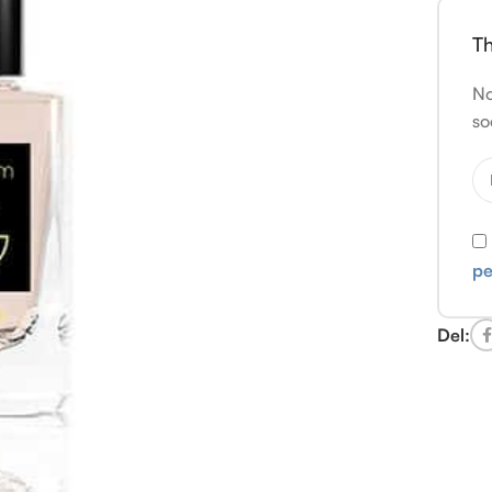
Th
No
so
pe
Del: