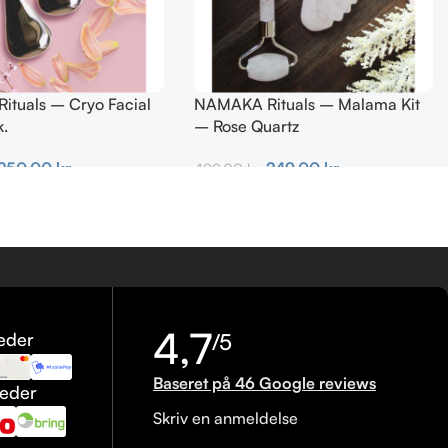
tuals – Cryo Facial
NAMAKA Rituals – Malama Kit
k.
– Rose Quartz
250,00
kr.
249,00
kr.
499,00
kr.
urv
Tilføj Til Kurv
4,7
eder
/5
Baseret på 46 Google reviews
heder
Skriv en anmeldelse