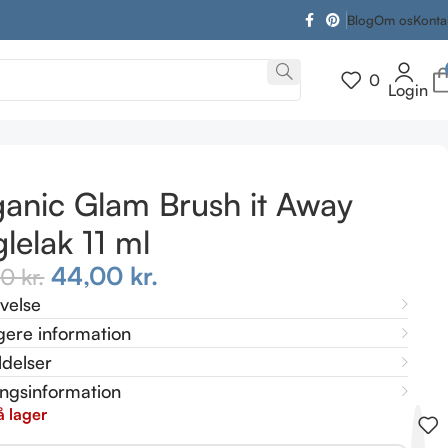
Blog
Om os
Konta
0
Login
anic Glam Brush it Away
lelak 11 ml
44,00
kr.
00
kr.
ivelse
gere information
delser
ingsinformation
å lager