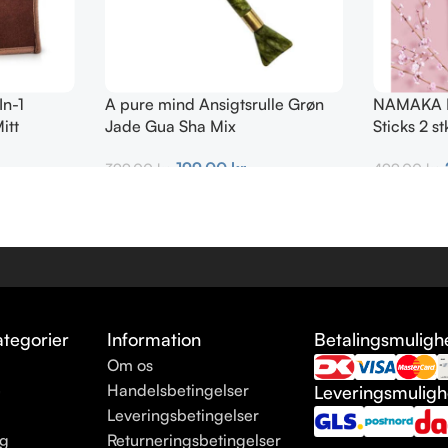
In-1
A pure mind Ansigtsrulle Grøn
NAMAKA Ri
itt
Jade Gua Sha Mix
Sticks 2 st
199,00
kr.
399,00
kr.
499,00
kr.
Tilføj Til Kurv
Tilføj Til K
tegorier
Information
Betalingsmuligh
Om os
e
Handelsbetingelser
Leveringsmulig
Leveringsbetingelser
ng
Returneringsbetingelser