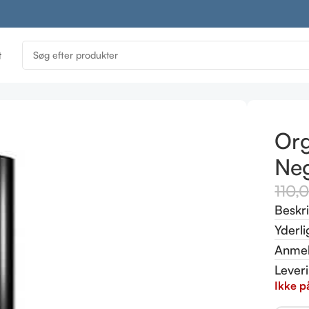
t
lak 11 ml
Org
Neg
110,
Beskr
Yderli
Anmel
Lever
Ikke p