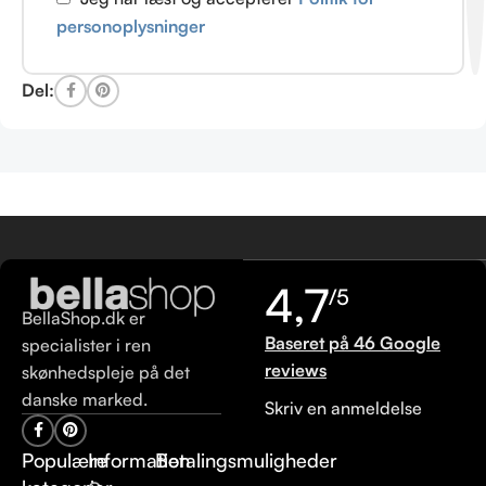
personoplysninger
Del:
4,7
/5
BellaShop.dk er
Baseret på 46 Google
specialister i ren
reviews
skønhedspleje på det
danske marked.
Skriv en anmeldelse
Populære
Information
Betalingsmuligheder