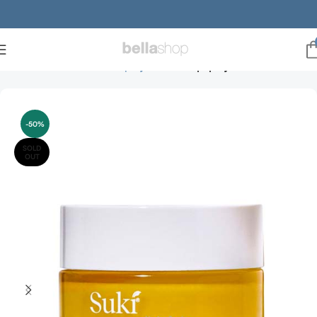
Forside
Brands
suki hudpleje
Suki kropspleje
-50%
SOLD
OUT