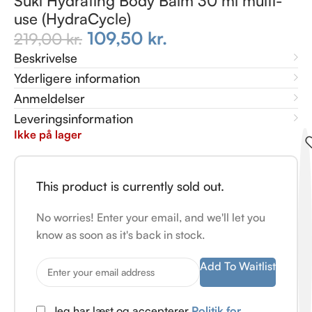
Suki Hydrating Body Balm 30 ml multi-
use (HydraCycle)
109,50
kr.
219,00
kr.
Beskrivelse
Yderligere information
Anmeldelser
Leveringsinformation
Ikke på lager
This product is currently sold out.
No worries! Enter your email, and we'll let you
know as soon as it's back in stock.
Add To Waitlist
Jeg har læst og accepterer
Politik for