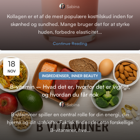
Sabina
Kollagen er et af de mest populære kosttilskud inden for
skønhed og sundhed. Mange bruger det for at styrke
huden, forbedre elasticitet...
Continue Reading
18
NOV
,
INGREDIENSER
INNER BEAUTY
B-vitamin – Hvad det er, hvorfor det er vigtigt,
og hvordan du får nok
Sabina
B-vitaminer spiller en central rolle for din energi, din
hjerne og dit stofskifte. Faktisk findes der otte forskellige
B-vitaminer, hve...