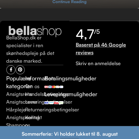
Continue Reading
4,7
/5
BellaShop.dk er
Baseret på 46 Google
specialister i ren
reviews
skønhedspleje på det
danske marked.
Skriv en anmeldelse
Populære
Information
Betalingsmuligheder
kategorier
Om os
Leveringsmuligheder
Ansigtsrens
Handelsbetingelser
Ansigtscreme
Leveringsbetingelser
Hårpleje
Returneringsbetingelser
Ansigtspeeling
Kontakt
Shampoo
os
Sommerferie: Vi holder lukket til 8. august
© 2013 BellaShop.dk. Alle rettigheder forbeholdes.
Ren