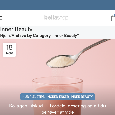
Inner Beauty
Hjem
Archive by Category "Inner Beauty"
18
NOV
,
,
HUDPLEJETIPS
INGREDIENSER
INNER BEAUTY
Kollagen Tilskud – Fordele, dosering og alt du
behøver at vide