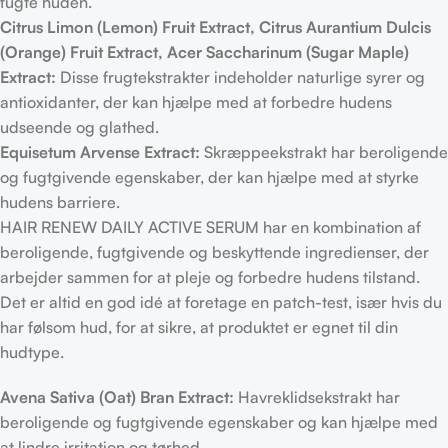
fugte huden.
Citrus Limon (Lemon) Fruit Extract, Citrus Aurantium Dulcis
(Orange) Fruit Extract, Acer Saccharinum (Sugar Maple)
Extract:
Disse frugtekstrakter indeholder naturlige syrer og
antioxidanter, der kan hjælpe med at forbedre hudens
udseende og glathed.
Equisetum Arvense Extract:
Skræppeekstrakt har beroligende
og fugtgivende egenskaber, der kan hjælpe med at styrke
hudens barriere.
HAIR RENEW DAILY ACTIVE SERUM har en kombination af
beroligende, fugtgivende og beskyttende ingredienser, der
arbejder sammen for at pleje og forbedre hudens tilstand.
Det er altid en god idé at foretage en patch-test, især hvis du
har følsom hud, for at sikre, at produktet er egnet til din
hudtype.
Avena Sativa (Oat) Bran Extract:
Havreklidsekstrakt har
beroligende og fugtgivende egenskaber og kan hjælpe med
at lindre irritation og tørhed.