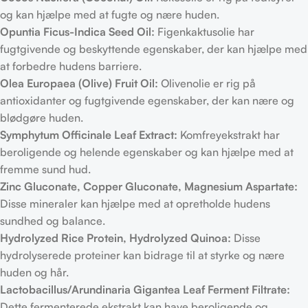
og kan hjælpe med at fugte og nære huden.
Opuntia Ficus-Indica Seed Oil:
Figenkaktusolie har
fugtgivende og beskyttende egenskaber, der kan hjælpe med
at forbedre hudens barriere.
Olea Europaea (Olive) Fruit Oil:
Olivenolie er rig på
antioxidanter og fugtgivende egenskaber, der kan nære og
blødgøre huden.
Symphytum Officinale Leaf Extract:
Komfreyekstrakt har
beroligende og helende egenskaber og kan hjælpe med at
fremme sund hud.
Zinc Gluconate, Copper Gluconate, Magnesium Aspartate:
Disse mineraler kan hjælpe med at opretholde hudens
sundhed og balance.
Hydrolyzed Rice Protein, Hydrolyzed Quinoa:
Disse
hydrolyserede proteiner kan bidrage til at styrke og nære
huden og hår.
Lactobacillus/Arundinaria Gigantea Leaf Ferment Filtrate:
Dette fermenterede ekstrakt kan have beroligende og