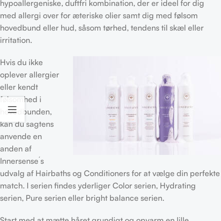
hypoallergeniske, duftfri kombination, der er ideel for dig
med allergi over for æteriske olier samt dig med følsom
hovedbund eller hud, såsom tørhed, tendens til skæl eller
irritation.
Hvis du ikke
oplever allergier
eller kendt
følsomhed i
hovedbunden,
kan du sagtens
anvende en
anden af
Innersense´s
udvalg af Hairbaths og Conditioners for at vælge din perfekte
match. I serien findes yderliger Color serien, Hydrating
serien, Pure serien eller bright balance serien.
Start med at mætte håret grundigt og opvarm en lille