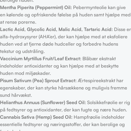
berolige huden.
Mentha Piperita (Peppermint) Oil:
Pebermynteolie kan give
en kølende og opfriskende følelse på huden samt hjælpe med
at rense porerne.
Lactic Acid, Glycolic Acid, Malic Acid, Tartaric Acid:
Disse er
alfa-hydroxysyrer (AHA’er), der kan hjælpe med at eksfoliere
huden ved at fjerne døde hudceller og forbedre hudens
tekstur og udstråling.
Vaccinium Myrtillus Fruit/Leaf Extract:
Blåbær ekstrakt
indeholder antioxidanter og kan hjælpe med at beskytte
huden mod miljøskader.
Pisum Sativum (Pea) Sprout Extract:
Ærtespireekstrakt har
egenskaber, der kan styrke hårsækkene og muligvis fremme
sund hårvækst.
Helianthus Annuus (Sunflower) Seed Oil:
Solsikkefrøolie er rig
på fedtsyrer og antioxidanter, der kan fugte og nære huden.
Cannabis Sativa (Hemp) Seed Oil:
Hampfrøolie indeholder
essentielle fedtsyrer og næringsstoffer, der kan berolige og