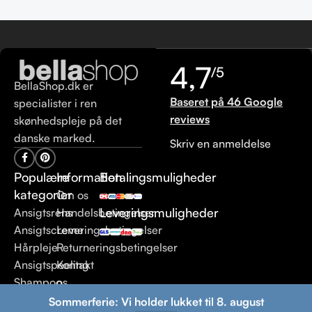
4,7
/5
BellaShop.dk er
Baseret på 46 Google
specialister i ren
reviews
skønhedspleje på det
danske marked.
Skriv en anmeldelse
Populære
Information
Betalingsmuligheder
kategorier
Om os
Leveringsmuligheder
Ansigtsrens
Handelsbetingelser
Ansigtscreme
Leveringsbetingelser
Hårpleje
Returneringsbetingelser
Ansigtspeeling
Kontakt
Shampoo
os
Sommerferie: Vi holder lukket til 8. august