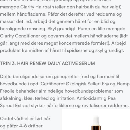
mængde Clarity Hairbath (eller den hairbath du har valgt)
mellem håndfladerne. Påfør det derefter ved rødderne og
massér det ind, arbejd det gennem håret for en blid og
beroligende rensning. Skyl grundigt. Pump en lille mængde
Clarity Conditioner og opvarm det mellem håndfladerne (lidt
går langt med deres meget koncentrerede formler!). Arbejd
produktet fra midten af ​​håret til spidserne og skyl grundigt.
TRIN 3: HAIR RENEW DAILY ACTIVE SERUM
Dette beroligende serum genopretter fred og harmoni til
hovedbunde i nød. Certificeret Økologisk Selleri Frø og Hamp
Frøolie behandler almindelige hovedbundsproblemer som
afskalning, kløe, tørhed og irritation. Antioxidantrig Pea
Sprout Extract styrker hårfolliklerne og revitaliserer rødderne.
Opdel vådt eller tørt hår
og påfør 4-6 dråber