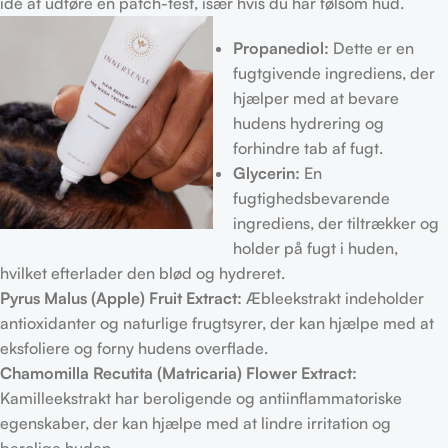
idé at udføre en patch-test, især hvis du har følsom hud.
Propanediol:
Dette er en
fugtgivende ingrediens, der
hjælper med at bevare
hudens hydrering og
forhindre tab af fugt.
Glycerin:
En
fugtighedsbevarende
ingrediens, der tiltrækker og
holder på fugt i huden,
hvilket efterlader den blød og hydreret.
Pyrus Malus (Apple) Fruit Extract:
Æbleekstrakt indeholder
antioxidanter og naturlige frugtsyrer, der kan hjælpe med at
eksfoliere og forny hudens overflade.
Chamomilla Recutita (Matricaria) Flower Extract:
Kamilleekstrakt har beroligende og antiinflammatoriske
egenskaber, der kan hjælpe med at lindre irritation og