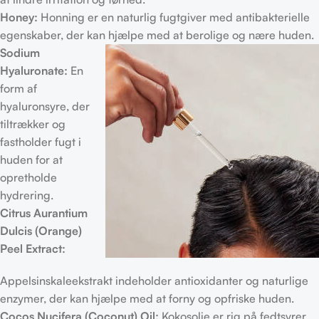
Honey:
Honning er en naturlig fugtgiver med antibakterielle
egenskaber, der kan hjælpe med at berolige og nære huden.
Sodium
Hyaluronate:
En
form af
hyaluronsyre, der
tiltrækker og
fastholder fugt i
huden for at
opretholde
hydrering.
Citrus Aurantium
Dulcis (Orange)
Peel Extract:
Appelsinskaleekstrakt indeholder antioxidanter og naturlige
enzymer, der kan hjælpe med at forny og opfriske huden.
Cocos Nucifera (Coconut) Oil:
Kokosolie er rig på fedtsyrer