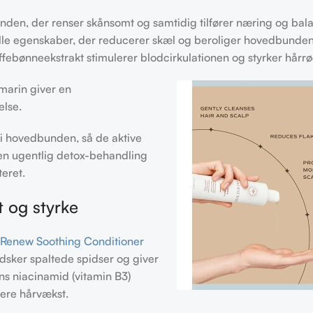
unden, der renser skånsomt og samtidig tilfører næring og bal
elle egenskaber, der reducerer skæl og beroliger hovedbunden
ffebønneekstrakt stimulerer blodcirkulationen og styrker hårr
marin giver en
else.
 i hovedbunden, så de aktive
ør en ugentlig detox-behandling
teret.
 og styrke
 Renew Soothing Conditioner
ndsker spaltede spidser og giver
ns niacinamid (vitamin B3)
ere hårvækst.