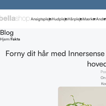
Ansigtspleje
Hudpleje
Hårpleje
Mærker
Ande
Blog
Hjem
Fakta
Forny dit hår med Innersense 
hove
Po
On 
Ko