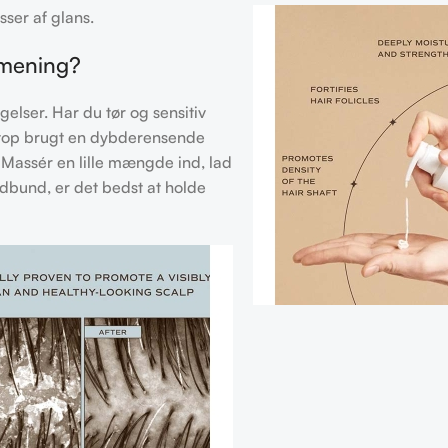
sser af glans.
 mening?
lser. Har du tør og sensitiv
netop brugt en dybderensende
Massér en lille mængde ind, lad
edbund, er det bedst at holde