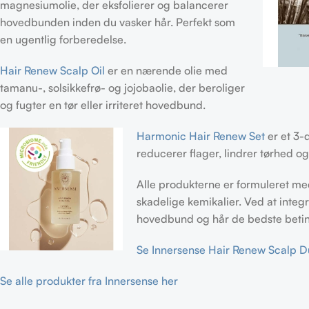
magnesiumolie, der eksfolierer og balancerer
hovedbunden inden du vasker hår. Perfekt som
en ugentlig forberedelse.
Hair Renew Scalp Oil
er en nærende olie med
tamanu-, solsikkefrø- og jojobaolie, der beroliger
og fugter en tør eller irriteret hovedbund.
Harmonic Hair Renew Set
er et 3-
reducerer flager, lindrer tørhed og
Alle produkterne er formuleret med
skadelige kemikalier. Ved at integ
hovedbund og hår de bedste betin
Se Innersense Hair Renew Scalp D
Se alle produkter fra Innersense her