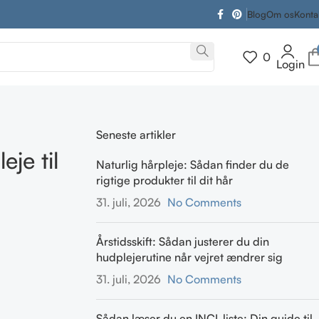
Blog
Om os
Konta
0
Login
Seneste artikler
je til
Naturlig hårpleje: Sådan finder du de
rigtige produkter til dit hår
31. juli, 2026
No Comments
Årstidsskift: Sådan justerer du din
hudplejerutine når vejret ændrer sig
31. juli, 2026
No Comments
Sådan læser du en INCI-liste: Din guide til