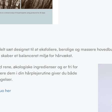
delt sæt designet til at eksfoliere, berolige og massere hoved
 skaber et balanceret miljø for hårvækst.
 rene, økologiske ingredienser og er fri for
rere dem i din hårplejerutine giver du både
gelser.
uo her