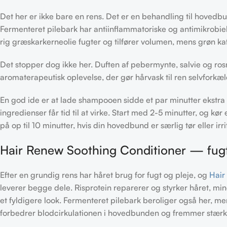
Det her er ikke bare en rens. Det er en behandling til hovedb
Fermenteret pilebark har antiinflammatoriske og antimikrobi
rig græskarkerneolie fugter og tilfører volumen, mens grøn ka
Det stopper dog ikke her. Duften af pebermynte, salvie og ros
aromaterapeutisk oplevelse, der gør hårvask til ren selvforkæl
En god ide er at lade shampooen sidde et par minutter ekstra
ingredienser får tid til at virke. Start med 2-5 minutter, og k
på op til 10 minutter, hvis din hovedbund er særlig tør eller irri
Hair Renew Soothing Conditioner — fugt
Efter en grundig rens har håret brug for fugt og pleje, og
Hair
leverer begge dele. Risprotein reparerer og styrker håret, mi
et fyldigere look. Fermenteret pilebark beroliger også her, me
forbedrer blodcirkulationen i hovedbunden og fremmer stærk