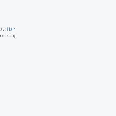
eau:
Hair
in redning