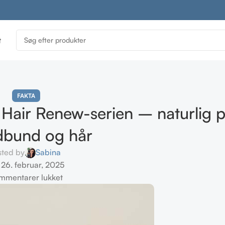
t
FAKTA
Hair Renew-serien – naturlig ple
dbund og hår
sted by
Sabina
26. februar, 2025
mmentarer lukket