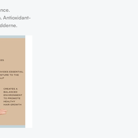
ance.
. Antioxidant-
ødderne.