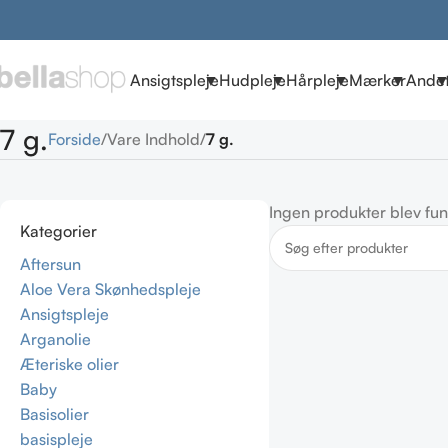
Ansigtspleje
Hudpleje
Hårpleje
Mærker
Ande
7 g.
Forside
Vare Indhold
7 g.
Ingen produkter blev fun
Kategorier
Aftersun
Aloe Vera Skønhedspleje
Ansigtspleje
Arganolie
Æteriske olier
Baby
Basisolier
basispleje