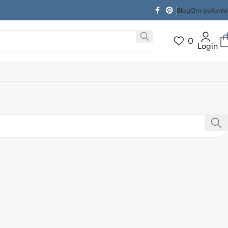
Blog
Om os
Konta
0
Login