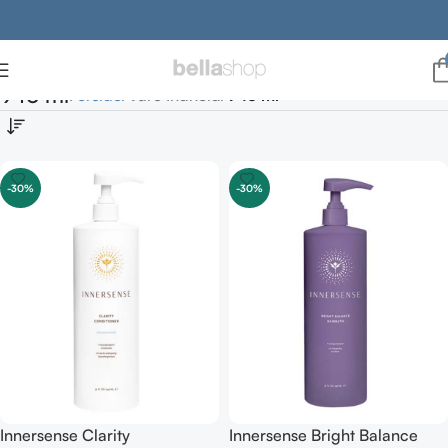
946 ml
Forside
Vare Indhold
946 ml
-30%
-30%
Innersense Clarity
Innersense Bright Balance