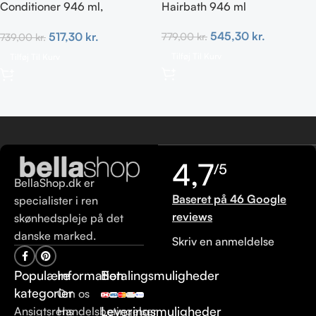
Conditioner 946 ml,
Hairbath 946 ml
hypoallergen & fragrance-
545,30
kr.
517,30
kr.
779,00
kr.
739,00
kr.
free
Tilføj Til Kurv
Tilføj Til Kurv
4,7
/5
BellaShop.dk er
Baseret på 46 Google
specialister i ren
reviews
skønhedspleje på det
danske marked.
Skriv en anmeldelse
Populære
Information
Betalingsmuligheder
kategorier
Om os
Leveringsmuligheder
Ansigtsrens
Handelsbetingelser