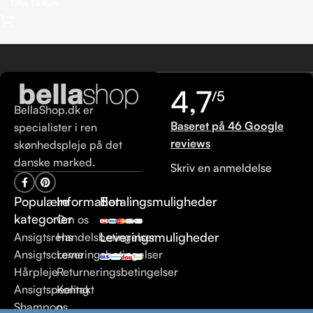
Tilføj Til Kurv
4,7
/5
BellaShop.dk er
Baseret på 46 Google
specialister i ren
reviews
skønhedspleje på det
danske marked.
Skriv en anmeldelse
Populære
Information
Betalingsmuligheder
kategorier
Om os
Leveringsmuligheder
Ansigtsrens
Handelsbetingelser
Ansigtscreme
Leveringsbetingelser
Hårpleje
Returneringsbetingelser
Ansigtspeeling
Kontakt
Shampoo
os